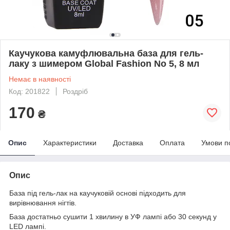
Каучукова камуфлювальна база для гель-
лаку з шимером Global Fashion No 5, 8 мл
Немає в наявності
Код: 201822
Роздріб
170
₴
Опис
Характеристики
Доставка
Оплата
Умови п
Опис
База під гель-лак на каучуковій основі підходить для
вирівнювання нігтів.
База достатньо сушити 1 хвилину в УФ лампі або 30 секунд у
LED лампі.