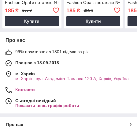
Fashion Opal з поталлю №
Fashion Opal з поталлю №
Fash
02, 8 мл
06, 8 мл
07, 
185
185
185
₴
₴
255 ₴
255 ₴
Купити
Купити
Про нас
99% позитивних з 1301 відгука за рік
Працює з 18.09.2018
м. Харків
м. Харків, вул. Академіка Павлова 120 А, Харків, Україна
Контакти
Сьогодні вихідний
Показати весь графік роботи
Про нас