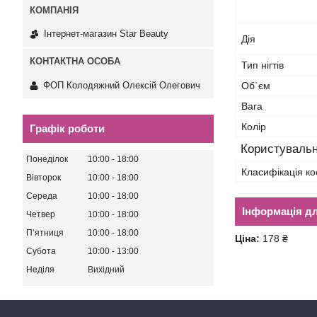
Інтернет-магазин Star Beauty
Дія
Тип нігтів
ФОП Колодяжний Олексій Олегович
Об`єм
Вага
Колір
Графік роботи
Користувальн
Понеділок
10:00
18:00
Класифікація ко
Вівторок
10:00
18:00
Середа
10:00
18:00
Інформація д
Четвер
10:00
18:00
Пʼятниця
10:00
18:00
Ціна:
178 ₴
Субота
10:00
13:00
Неділя
Вихідний