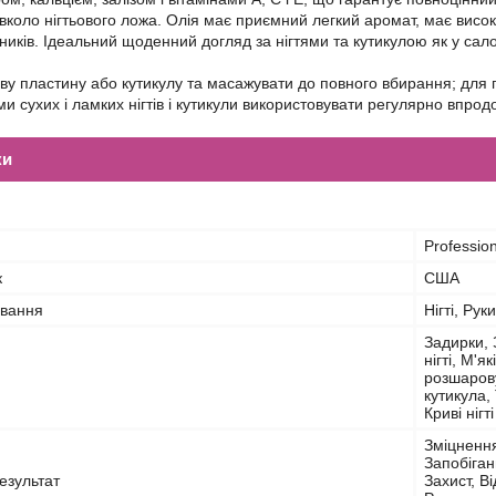
авколо нігтьового ложа. Олія має приємний легкий аромат, має висок
ників. Ідеальний щоденний догляд за нігтями та кутикулою як у салон
ову пластину або кутикулу та масажувати до повного вбирання; для 
 сухих і ламких нігтів і кутикули використовувати регулярно впрод
ки
Profession
к
США
ування
Нігті, Рук
Задирки, З
нігті, М'я
розшарову
кутикула, 
Криві нігті
Зміцнення 
Запобіган
езультат
Захист, В