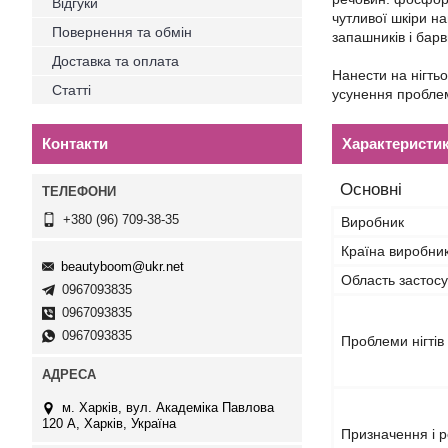
Відгуки
чутливої шкіри н
Повернення та обмін
запашників і барв
Доставка та оплата
Нанести на нігть
Статті
усунення проблеми
Характеристи
Контакти
Основні
+380 (96) 709-38-35
Виробник
Країна виробни
beautyboom@ukr.net
Область застос
0967093835
0967093835
0967093835
Проблеми нігтів
м. Харків, вул. Академіка Павлова
120 А, Харків, Україна
Призначення і р