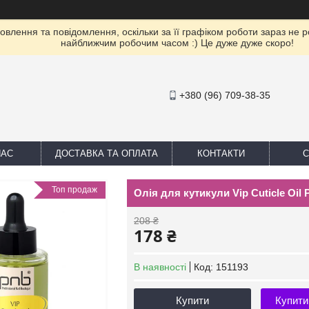
влення та повідомлення, оскільки за її графіком роботи зараз не 
найближчим робочим часом :) Це дуже дуже скоро!
+380 (96) 709-38-35
НАС
ДОСТАВКА ТА ОПЛАТА
КОНТАКТИ
С
Топ продаж
Олія для кутикули Vip Cuticle Oil 
208 ₴
178 ₴
В наявності
Код:
151193
Купити
Купити