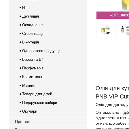
Нігті
–14%
Депіляція
Обладнання
Стерилізація
Біжутерія
Одноразова продукція
Брови та Вії
Парфумерія
Косметологія
Макіяж
Олія для кут
Товари для дітей
PNB VIP Cuti
Подарункові набори
Олія для догляду
Окуляри
Оптимально підіб
відновлення нігть
Про нас
оливи, що забезп
речовин: фосфором