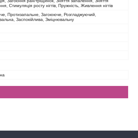
ія, Загоєння ран/тріщинок, Зняття запалення, Зняття
ня, Стимуляція росту нігтів, Пружність, Живлення нігтів
че, Протизапальне, Загоююче, Розгладжуючий,
вальна, Заспокійлива, Зміцнювальну
на