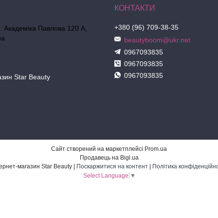
+380 (96) 709-38-35
л. Академіка Павлова 120 А,
на
beautyboom@ukr.net
0967093835
0967093835
0967093835
азин Star Beauty
Сайт створений на маркетплейсі
Prom.ua
Продавець на Bigl.ua
Інтернет-магазин Star Beauty |
Поскаржитися на контент
|
Політика конфіденційно
Select Language
▼