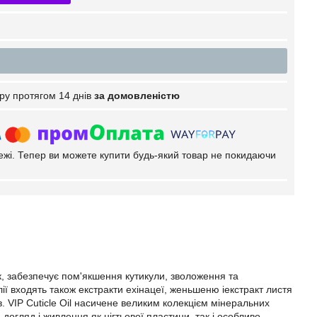
ру протягом 14 днів
за домовленістю
тежі. Тепер ви можете купити будь-який товар не покидаючи
, забезпечує пом'якшення кутикули, зволоження та
олії входять також екстракти ехінацеї, женьшеню іекстракт листя
. VIP Cuticle Oil насичене великим колекцієм мінеральних
догляд і живлення як нігтьової пластини, так і особливо