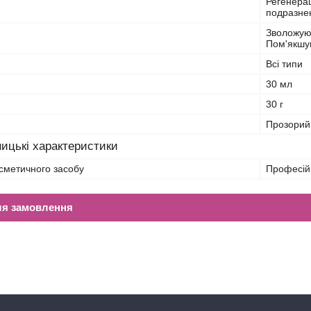
Регенерац
подразнен
Зволожую
Пом'якшу
Всі типи
30 мл
30 г
Прозорий
ицькі характеристики
сметичного засобу
Професій
ля замовлення