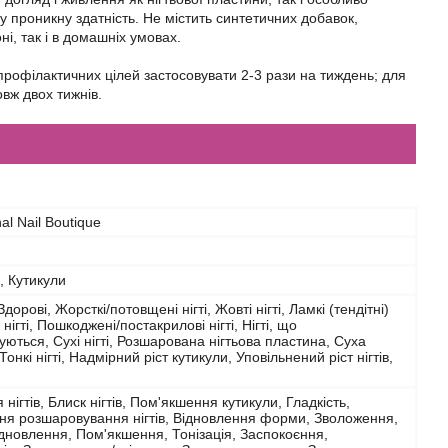
у проникну здатність. Не містить синтетичних добавок,
і, так і в домашніх умовах.
профілактичних цілей застосовувати 2-3 рази на тиждень; для
овж двох тижнів.
al Nail Boutique
и, Кутикули
дорові, Жорсткі/потовщені нігті, Жовті нігті, Ламкі (тендітні)
кі нігті, Пошкоджені/постакрилові нігті, Нігті, що
ються, Сухі нігті, Розшарована нігтьова пластина, Суха
Тонкі нігті, Надмірний ріст кутикули, Уповільнений ріст нігтів,
нігтів, Блиск нігтів, Пом'якшення кутикули, Гладкість,
ня розшаровування нігтів, Відновлення форми, Зволоження,
ідновлення, Пом'якшення, Тонізація, Заспокоєння,