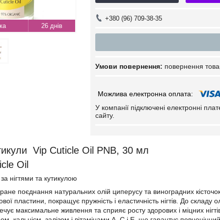
+380 (96) 709-38-35
26 днів
повернення това
У компанії підключені електронні пла
сайту.
икули Vip Cuticle Oil PNB, 30 мл
cle Oil
 за нігтями та кутикулою
ране поєднання натуральних олій циперусу та виноградних кісточок
ової пластини, покращує пружність і еластичність нігтів. До складу 
ечує максимальне живлення та сприяє росту здорових і міцних нігтів
, кальцієм, залізом і вітамінами А, С і Е, що гарантує повноцінний 