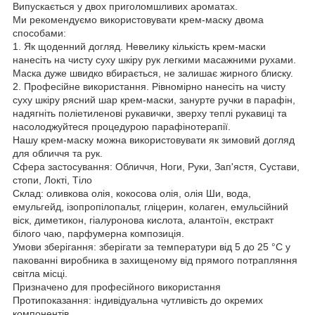
Випускається у двох приголомшливих ароматах.
Ми рекомендуємо використовувати крем-маску двома
способами:
1. Як щоденний догляд. Невелику кількість крем-маски
нанесіть на чисту суху шкіру рук легкими масажними рухами.
Маска дуже швидко вбирається, не залишає жирного блиску.
2. Професійне використання. Рівномірно нанесіть на чисту
суху шкіру рясний шар крем-маски, занурте ручки в парафін,
надягніть поліетиленові рукавички, зверху теплі рукавиці та
насолоджуйтеся процедурою парафінотерапії.
Нашу крем-маску можна використовувати як зимовий догляд
для обличчя та рук.
Сфера застосування: Обличчя, Ноги, Руки, Зап'ястя, Сустави,
стопи, Локті, Тіло
Склад: оливкова олія, кокосова олія, олія Ши, вода,
емульгейд, ізопропілопальт, гліцерин, колаген, емульсійний
віск, диметикон, гіалуронова кислота, алантоїн, екстракт
білого чаю, парфумерна композиція.
Умови зберігання: зберігати за температури від 5 до 25 °C у
пакованні виробника в захищеному від прямого потрапляння
світла місці.
Призначено для професійного використання
Протипоказання: індивідуальна чутливість до окремих
компонентів.