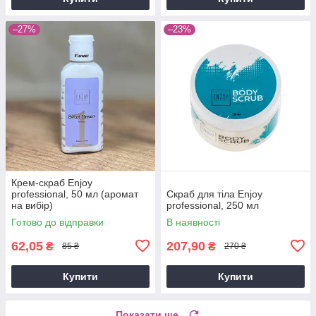
–27%
–23%
Крем-скраб Enjoy
professional, 50 мл (аромат
Скраб для тіла Enjoy
на вибір)
professional, 250 мл
Готово до відправки
В наявності
62,05
207,90
₴
₴
85 ₴
270 ₴
Купити
Купити
Показати ще