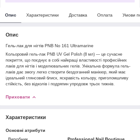
Опис
Характеристики
Доставка
Оплата
Умови п
Опис
Гель-лак для нігтів PNB No 161 Ultramarine
Кольоровий гель-лак PNB UV Gel Polish (8 мл) — це сучасне
покриття, що поєднує в собі найкращі властивості професійних
лаків для нігтів і моделювальних гелів. Унікальна формула гель-
лаків дає змогу легко створити бездоганний манікюр, який має
ідеальний глянсовий блиск, яскравість кольору, приголомшливу
стійкість, без відколів і подряпин упродовж трьох тижнів.
Приховати
Характеристики
Основні атрибути
Виробник
Professional Nail Boutique