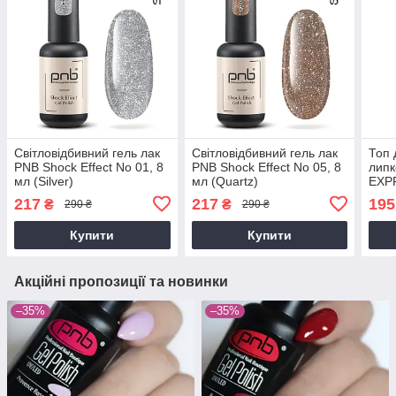
Світловідбивний гель лак
Світловідбивний гель лак
Топ 
PNB Shock Effect No 01, 8
PNB Shock Effect No 05, 8
липк
мл (Silver)
мл (Quartz)
EXP
8 М
217
217
195
₴
₴
290 ₴
290 ₴
Купити
Купити
Акційні пропозиції та новинки
–35%
–35%