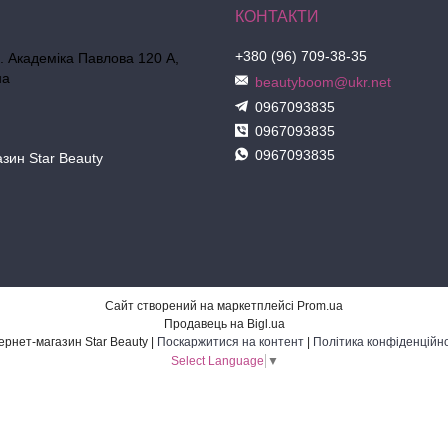
+380 (96) 709-38-35
л. Академіка Павлова 120 А,
на
beautyboom@ukr.net
0967093835
0967093835
0967093835
азин Star Beauty
Сайт створений на маркетплейсі
Prom.ua
Продавець на Bigl.ua
Інтернет-магазин Star Beauty |
Поскаржитися на контент
|
Політика конфіденційно
Select Language
▼