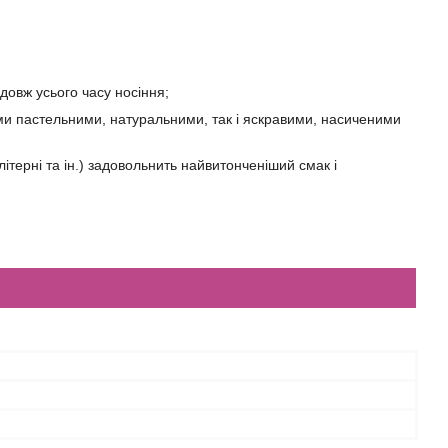
одовж усього часу носіння;
ними пастельними, натуральними, так і яскравими, насиченими
літерні та ін.) задовольнить найвитонченіший смак і