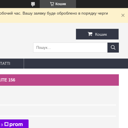
Кошик
робочий час. Вашу заявку буде оброблено в порядку черги
Кошик
ТАТТІ
ITE 156
 з