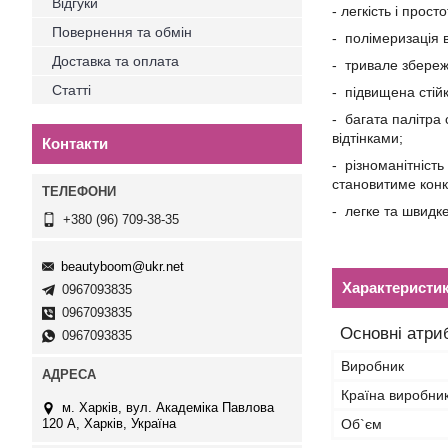
Відгуки
- легкість і прост
Повернення та обмін
- полімеризація 
Доставка та оплата
- тривале збереж
Статті
- підвищена стійк
- багата палітра
відтінками;
Контакти
- різноманітність
становитиме конк
- легке та швидке
+380 (96) 709-38-35
beautyboom@ukr.net
Характеристи
0967093835
0967093835
Основні атри
0967093835
Виробник
Країна виробни
м. Харків, вул. Академіка Павлова
120 А, Харків, Україна
Об`єм