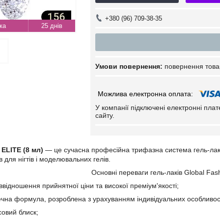
+380 (96) 709-38-35
25 днів
повернення това
У компанії підключені електронні пла
сайту.
ELITE (8 мл)
— це сучасна професійна трифазна система гель-лако
 для нігтів і моделювальних гелів.
Основні переваги гель-лаків Global Fa
ввідношення прийнятної ціни та високої преміум'якості;
ечна формула, розроблена з урахуванням індивідуальних особливостей
совий блиск;