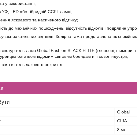
ота у використанні;
в УФ, LED або гібридній CCFL лампі;
ення яскравого та насиченого відтінку;
ість до механічних пошкоджень, відсутність відколів і подряпин упр
 сучасних стильних відтінків. Колірна гама представлена як спокій
 текстур гель-лаків Global Fashion BLACK ELITE (глянсові, шимери, г
уренцію багатьом відомим світовим брендам нігтьової індустрії;
 зняття гель лакового покриття.
ки
бути
Global
к
США
8 мл