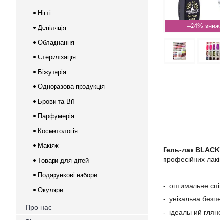
Нігті
–24%
Депіляція
Обладнання
Стерилізація
Біжутерія
Одноразова продукція
Брови та Вії
Парфумерія
Косметологія
Макіяж
Гель-лак
BLACK 
професійних лаків
Товари для дітей
Подарункові набори
- оптимальне спі
Окуляри
- унікальна безп
Про нас
- ідеальний глян