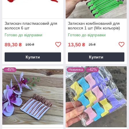
Затискач пластмасовий для
Затискач комбінований для
волосся 6 шт
волосся 1 шт (Mix кольорів)
Готово до відправки
Готово до відправки
89,30
13,50
₴
₴
190 ₴
25 ₴
Купити
Купити
–45%
Новинка
–42%