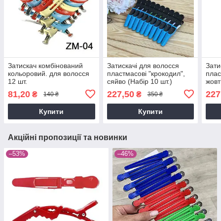
Затискач комбінований
Затискачі для волосся
Зати
кольоровий. для волосся
пластмасові "крокодил",
плас
12 шт.
сяйво (Набір 10 шт.)
жовт
81,20
227,50
227
₴
₴
140 ₴
350 ₴
Купити
Купити
Акційні пропозиції та новинки
–53%
–46%