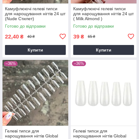
Камуфлюючі гелеві типси
Камуфлюючі гелеві типси
для нарощування нігтів 24 шт
для нарощування нігтів 24 шт
(Nude Стилет)
( Milk Almond )
Готово до відправки
Готово до відправки
22,40
39
₴
₴
40 ₴
65 ₴
Купити
Купити
–36%
–36%
Гелеві типси для
Гелеві типси для
нарощування нігтів Global
нарощування нігтів Global