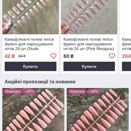
Камуфлюючі гелеві типси
Камуфлюючі гелеві типси
Каму
френч для нарощування
френч для нарощування
фре
нігтів 24 шт (Nude
нігтів 24 шт (Pink Мигдаль)
нігт
Квадрат)
Мигд
42
60
204
₴
₴
60 ₴
Купити
Купити
Акційні пропозиції та новинки
Новинка
–44%
Новинка
–44%