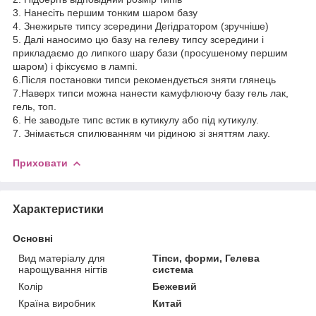
3. Нанесіть першим тонким шаром базу
4. Знежирьте типсу зсередини Дегідратором (зручніше)
5. Далі наносимо цю базу на гелеву типсу зсередини і
прикладаємо до липкого шару бази (просушеному першим
шаром) і фіксуємо в лампі.
6.Після постановки типси рекомендується зняти глянець
7.Наверх типси можна нанести камуфлюючу базу гель лак,
гель, топ.
6. Не заводьте типс встик в кутикулу або під кутикулу.
7. Знімається спилюванням чи рідиною зі зняттям лаку.
Приховати
Характеристики
Основні
Вид матеріалу для
Тіпси, форми, Гелева
нарощування нігтів
система
Колір
Бежевий
Країна виробник
Китай