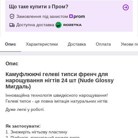
Що таке купити з Пром?
Замовлення під захистом
Доступна доставка
Опис
Характеристики
Доставка
Оплата
Умови п
Опис
Камуфлюючі гелеві типси френч для
нарощування нігтів 24 шт (Nude Glossy
Мигдаль)
Інноваційна технологія швидкісного нарощування!
Гелеві типси - це повна імітація натуральних нігтів.
Дуже легкі у роботі.
Як застосувати:
1. Знежиріть нігтьову пластину
2. Підберіть відповідний розмір типів