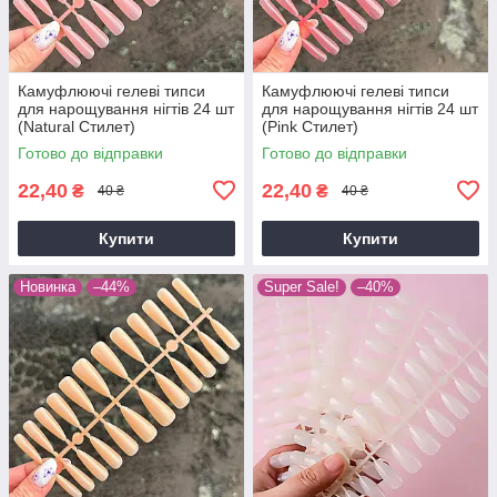
Камуфлюючі гелеві типси
Камуфлюючі гелеві типси
для нарощування нігтів 24 шт
для нарощування нігтів 24 шт
(Natural Стилет)
(Pink Стилет)
Готово до відправки
Готово до відправки
22,40
22,40
₴
₴
40 ₴
40 ₴
Купити
Купити
Новинка
–44%
Super Sale!
–40%