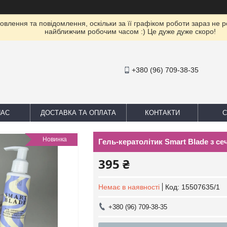
влення та повідомлення, оскільки за її графіком роботи зараз не 
найближчим робочим часом :) Це дуже дуже скоро!
+380 (96) 709-38-35
НАС
ДОСТАВКА ТА ОПЛАТА
КОНТАКТИ
С
Новинка
Гель-кератолітик Smart Blade з с
395 ₴
Немає в наявності
Код:
15507635/1
+380 (96) 709-38-35