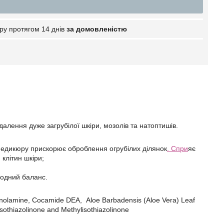
ру протягом 14 днів
за домовленістю
далення дуже загрубілої шкіри, мозолів та натоптишів.
 педикюру прискорює оброблення огрубілих ділянок
. Спри
яє
клітин шкіри;
водний баланс.
anolamine, Cocamide DEA, Aloe Barbadensis (Aloe Vera) Leaf
isothiazolinone and Methylisothiazolinone