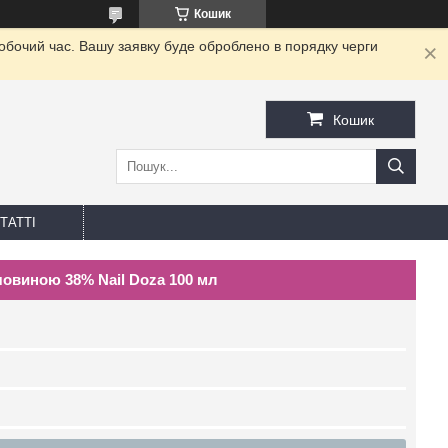
Кошик
робочий час. Вашу заявку буде оброблено в порядку черги
Кошик
ТАТТІ
ечовиною 38% Nail Doza 100 мл