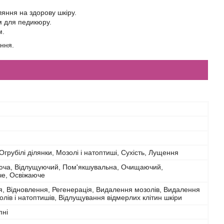
ляння на здорову шкіру.
м для педикюру.
м.
ння.
Огрубілі ділянки, Мозолі і натоптиші, Сухість, Лущення
юча, Відлущуючий, Пом'якшувальна, Очищаючий,
че, Освіжаюче
, Відновлення, Регенерація, Видалення мозолів, Видалення
олів і натоптишів, Відлущування відмерлих клітин шкіри
пні