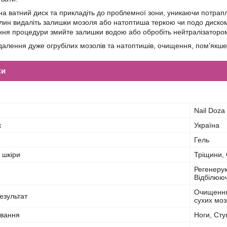
б на ватний диск та прикладіть до проблемної зони, уникаючи потрап
илин видаліть залишки мозоля або натоптиша теркою чи подо диско
ння процедури змийте залишки водою або обробіть нейтралізаторо
алення дуже огрубілих мозолів та натоптишів, очищення, пом’якше
ки
Nail Doza
к
Україна
Гель
 шкіри
Тріщини, 
Регенеру
Відбілюю
Очищення
езультат
сухих моз
ування
Ноги, Сту