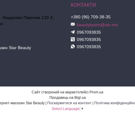
+380 (96) 709-38-35
л. Академіка Павлова 120 А,
на
beautyboom@ukr.net
0967093835
0967093835
0967093835
азин Star Beauty
Сайт створений на маркетплейсі
Prom.ua
Продавець на Bigl.ua
Інтернет-магазин Star Beauty |
Поскаржитися на контент
|
Політика конфіденційно
Select Language
▼