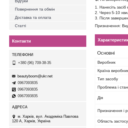
Відгуки
1. Нанесіть засі
Повернення та обмін
2. Через 5-10 хв
Доставка та оплата
3. Після заверше
Статті
Призначення: Вид
Характеристи
Контакти
Основні
Виробник
+380 (96) 709-38-35
Країна виробни
beautyboom@ukr.net
Тип засобу
0967093835
Проблема і стан
0967093835
0967093835
Дія
Призначення і р
м. Харків, вул. Академіка Павлова
120 А, Харків, Україна
Область застос