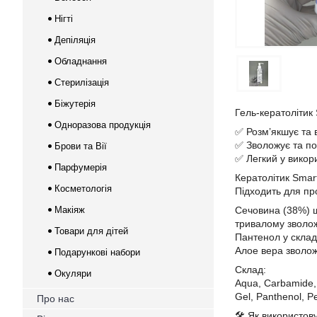
Нігті
Депіляція
Обладнання
Стерилізація
Біжутерія
Гель-кератолітик
Одноразова продукція
✅ Розм’якшує та 
✅ Зволожує та по
Брови та Вії
✅ Легкий у викор
Парфумерія
Кератолітик Smart
Косметологія
Підходить для пр
Макіяж
Сечовина (38%) ш
тривалому зволож
Товари для дітей
Пантенол у склад
Алое вера зволож
Подарункові набори
Склад:
Окуляри
Aqua, Carbamide, 
Gel, Panthenol, Pe
Про нас
🛠 Як використов