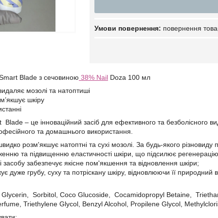
повернення това
 Smart Blade з сечовиною
38% Nail
Doza 100 мл
видаляє мозолі та натоптиші
м’якшує шкіру
истанні
 Blade – це інноваційний засіб для ефективного та безболісного ви
офесійного та домашнього використання.
видко розм'якшує натоптні та сухі мозолі. За будь-якого різновиду
енню та підвищенню еластичності шкіри, що підсилює регенерацію 
і засобу забезпечує якісне пом'якшення та відновлення шкіри;
ує дуже грубу, суху та потріскану шкіру, відновлюючи її природний 
Glycerin, Sorbitol, Coco Glucoside, Cocamidopropyl Betaine, Trieth
rfume, Triethylene Glycol, Benzyl Alcohol, Propilene Glycol, Methylclor
увати: