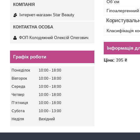
Об`єм
Гіпоалергенний
Інтернет-магазин Star Beauty
Користувальн
Класифікація ко
ФОП Колодяжний Олексій Олегович
Інформація д
Графік роботи
Ціна:
395 ₴
Понеділок
10:00
18:00
Вівторок
10:00
18:00
Середа
10:00
18:00
Четвер
10:00
18:00
Пʼятниця
10:00
18:00
Субота
10:00
13:00
Неділя
Вихідний