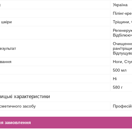
к
Україна
Пілінг-кр
 шкіри
Тріщини, 
Регенеру
Відбілюю
Очищення,
езультат
ран/тріщи
Відлущува
ування
Ноги, Сту
500 мл
Ні
580 г
ицькі характеристики
сметичного засобу
Професій
ля замовлення