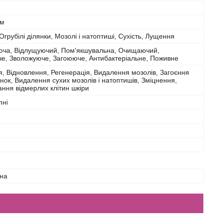
ем
Огрубілі ділянки, Мозолі і натоптиші, Сухість, Лущення
юча, Відлущуючий, Пом'якшувальна, Очищаючий,
че, Зволожуюче, Загоююче, Антибактеріальне, Поживне
 Відновлення, Регенерація, Видалення мозолів, Загоєння
нок, Видалення сухих мозолів і натоптишів, Зміцнення,
ння відмерлих клітин шкіри
пні
на