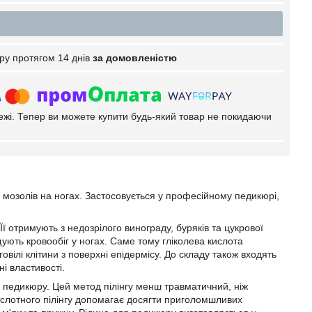
ру протягом 14 днів
за домовленістю
тежі. Тепер ви можете купити будь-який товар не покидаючи
та мозолів на ногах. Застосовується у професійному педикюрі,
Її отримують з недозрілого винограду, буряків та цукрової
щують кровообіг у ногах. Саме тому гліколева кислота
овілі клітини з поверхні епідермісу. До складу також входять
і властивості.
о педикюру. Цей метод пілінгу менш травматичний, ніж
ислотного пілінгу допомагає досягти приголомшливих