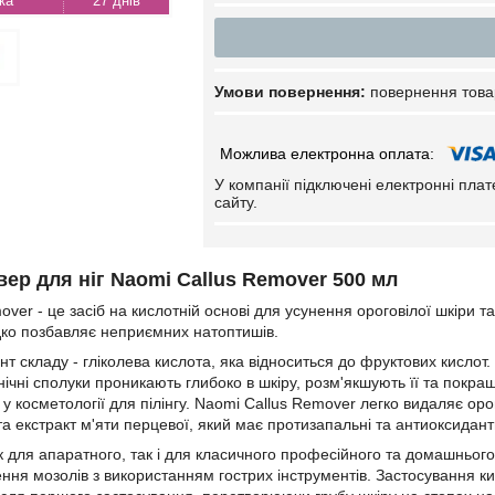
27 днів
повернення това
У компанії підключені електронні пла
сайту.
вер для ніг Naomi Callus Remover
500
мл
ver - це засіб на кислотній основі для усунення ороговілої шкіри 
дко позбавляє неприємних натоптишів.
нт складу - гліколева кислота, яка відноситься до фруктових кислот. 
нічні сполуки проникають глибоко в шкіру, розм'якшують її та покра
у косметології для пілінгу. Naomi Callus Remover легко видаляє орог
а екстракт м'яти перцевої, який має протизапальні та антиоксидантн
як для апаратного, так і для класичного професійного та домашньог
ння мозолів з використанням гострих інструментів. Застосування к