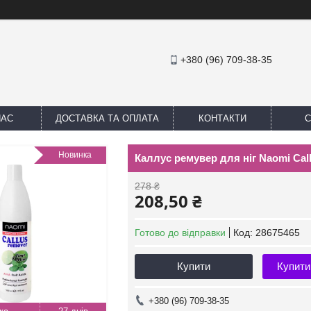
+380 (96) 709-38-35
НАС
ДОСТАВКА ТА ОПЛАТА
КОНТАКТИ
С
Новинка
Каллус ремувер для ніг Naomi Cal
278 ₴
208,50 ₴
Готово до відправки
Код:
28675465
Купити
Купити
+380 (96) 709-38-35