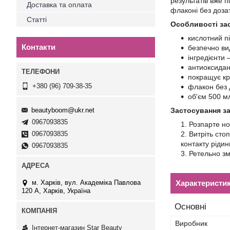
результатів вже 
Доставка та оплата
флаконі без доза
Статті
Особливості зас
кислотний пі
Контакти
безпечно ви
інгредієнти 
антиоксидан
покращує кр
+380 (96) 709-38-35
флакон без 
об'єм 500 м
beautyboom@ukr.net
Застосування за
0967093835
Розпарте но
0967093835
Витріть сто
контакту рідин
0967093835
Ретельно зм
м. Харків, вул. Академіка Павлова
Характеристи
120 А, Харків, Україна
Основні
Виробник
Інтернет-магазин Star Beauty