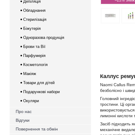
–25%
Депіляція
Обладнання
Стерилізація
Біжутерія
Одноразова продукція
Брови та Вії
Парфумерія
Косметологія
Макіяж
Каллус рему
Товари для дітей
Naomi Callus Remo
безболісно і шви
Подарункові набори
Головний інгредіє
Окуляри
тростини. Ці орга
використовується 
Про нас
лимонні кислоти т
Відгуки
Засіб підходить 
Повернення та обмін
механічне видале