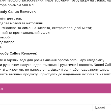
після першого застосування, перетворюючи грубу шкіру на стопах на
тора об'ємом 500 мл.
обу Callus Remover:
лінг для стоп;
даляє мозолі та натоптиші;
– гліколева та лимонна кислота, екстракт перцевої м'яти;
тний та протизапальний ефект;
овообіг;
дозатора;
л.
собу Callus Remover:
ги в гарячій воді для розм'якшення ороговілого шару епідермісу.
пи рушником насухо, одягніть захисні рукавички і нанесіть Naomi Ca
и зі слизовими, не наносьте на відкриті рани або подразнену шкіру.
ийте залишки продукту і приступіть до видалення мозолів та нато
ки
Naomi