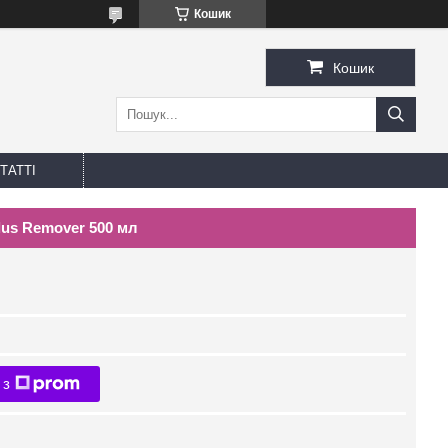
Кошик
Кошик
ТАТТІ
lus Remover 500 мл
 з