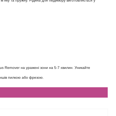
 м'яку та пружну. Рідина для педикюру виготовляється у
llus Remover на уражені зони на 5-7 хвилин. Уникайте
птишів пилкою або фрезою.