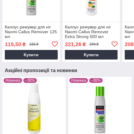
Каллус ремувер для ніг
Каллус ремувер для ніг
Калл
Naomi Callus Remover 125
Naomi Callus Remover
Naom
мл
Extra Strong 500 мл
мл
115,50
221,26
208
₴
₴
165 ₴
299 ₴
Купити
Купити
Акційні пропозиції та новинки
Новинка
–30%
Новинка
–30%