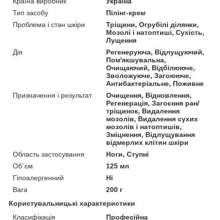
Країна виробник
Україна
Тип засобу
Пілінг-крем
Проблема і стан шкіри
Тріщини, Огрубілі ділянки,
Мозолі і натоптиші, Сухість,
Лущення
Дія
Регенеруюча, Відлущуючий,
Пом'якшувальна,
Очищаючий, Відбілююче,
Зволожуюче, Загоююче,
Антибактеріальне, Поживне
Призначення і результат
Очищення, Відновлення,
Регенерація, Загоєння ран/
тріщинок, Видалення
мозолів, Видалення сухих
мозолів і натоптишів,
Зміцнення, Відлущування
відмерлих клітин шкіри
Область застосування
Ноги, Ступні
Об`єм
125 мл
Гіпоалергенний
Ні
Вага
200 г
Користувальницькі характеристики
Класифікація
Професійна