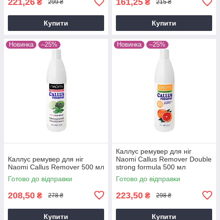
221,26
161,25
₴
₴
299 ₴
215 ₴
Купити
Купити
Новинка
–25%
Новинка
–25%
Каллус ремувер для ніг
Каллус ремувер для ніг
Naomi Callus Remover Double
Naomi Callus Remover 500 мл
strong formula 500 мл
Готово до відправки
Готово до відправки
208,50
223,50
₴
₴
278 ₴
298 ₴
Купити
Купити