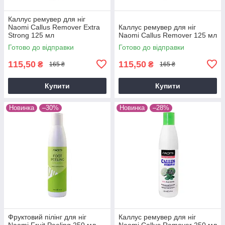
Каллус ремувер для ніг
Naomi Callus Remover Extra
Каллус ремувер для ніг
Strong 125 мл
Naomi Callus Remover 125 мл
Готово до відправки
Готово до відправки
115,50
115,50
₴
₴
165 ₴
165 ₴
Купити
Купити
Новинка
–30%
Новинка
–28%
Фруктовий пілінг для ніг
Каллус ремувер для ніг
Naomi Fruit Peeling 250 мл
Naomi Callus Remover 250 мл