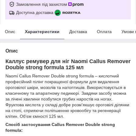
Замовлення під захистом
Доступна доставка
Опис
Характеристики
Доставка
Оплата
Умови 
Опис
Каллус ремувер для ніг Naomi Callus Remover
Double strong formula 125 мл
Naomi Callus Remover Double strong formula – кислотний
професійний пілінг покращеної формули для видалення
ороговілої шкіри, мозолів та натоптишів. Використовується в
класичному та апаратному педикюрі. Завдяки засобу можна
за лічені хвилини позбутися грубих наростів на ногах.
Фруктова кислота у складі добре розм'якшує ороговілі ділянки
на стопі, сприяючи поліпшенню кровообігу та регенерації
клітин. Об'єм ємності 125 мл.
Спосіб застосування Callus Remover Double strong
formula: