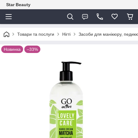
Star Beauty
Товари та послуги
Нігті
Засоби для манікюру, педикю
Новинка
–33%