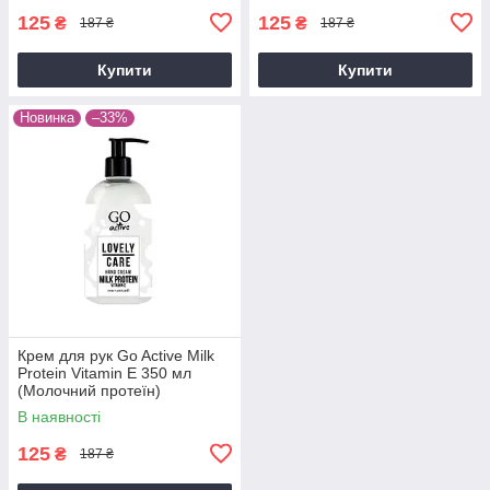
125
125
₴
₴
187 ₴
187 ₴
Купити
Купити
Новинка
–33%
Крем для рук Go Active Milk
Protein Vitamin E 350 мл
(Молочний протеїн)
В наявності
125
₴
187 ₴