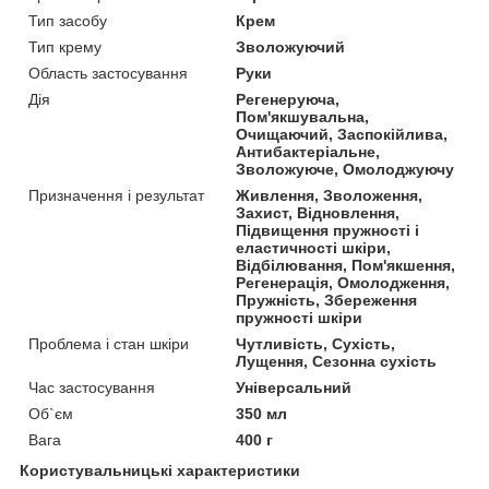
Тип засобу
Крем
Тип крему
Зволожуючий
Область застосування
Руки
Дія
Регенеруюча,
Пом'якшувальна,
Очищаючий, Заспокійлива,
Антибактеріальне,
Зволожуюче, Омолоджуючу
Призначення і результат
Живлення, Зволоження,
Захист, Відновлення,
Підвищення пружності і
еластичності шкіри,
Відбілювання, Пом'якшення,
Регенерація, Омолодження,
Пружність, Збереження
пружності шкіри
Проблема і стан шкіри
Чутливість, Сухість,
Лущення, Сезонна сухість
Час застосування
Універсальний
Об`єм
350 мл
Вага
400 г
Користувальницькі характеристики