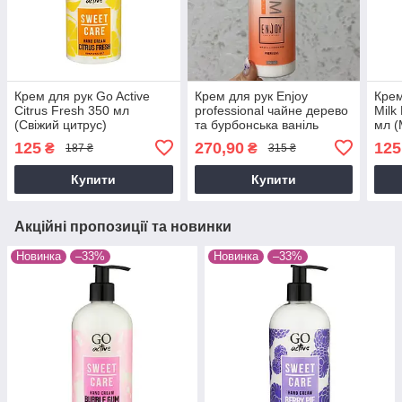
Крем для рук Go Active
Крем для рук Enjoy
Крем
Citrus Fresh 350 мл
professional чайне дерево
Milk
(Свіжий цитрус)
та бурбонська ваніль
мл (
(Преміум), 350 мл
125
270,90
125
₴
₴
187 ₴
315 ₴
Купити
Купити
Акційні пропозиції та новинки
Новинка
–33%
Новинка
–33%