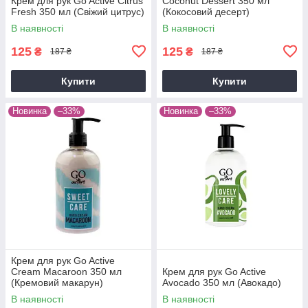
Крем для рук Go Active Citrus
Coconut Dessert 350 мл
Fresh 350 мл (Свіжий цитрус)
(Кокосовий десерт)
В наявності
В наявності
125
125
₴
₴
187 ₴
187 ₴
Купити
Купити
Новинка
–33%
Новинка
–33%
Крем для рук Go Active
Cream Macaroon 350 мл
Крем для рук Go Active
(Кремовий макарун)
Avocado 350 мл (Авокадо)
В наявності
В наявності