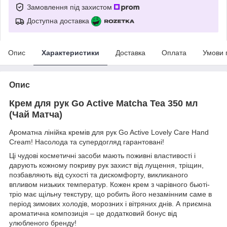
Замовлення під захистом
Доступна доставка
Опис
Характеристики
Доставка
Оплата
Умови 
Опис
Крем для рук Go Active Matcha Tea 350 мл
(Чай Матча)
Ароматна лінійка кремів для рук Go Active Lovely Care Hand
Cream! Насолода та супердогляд гарантовані!
Ці чудові косметичні засоби мають поживні властивості і
дарують кожному покриву рук захист від лущення, тріщин,
позбавляють від сухості та дискомфорту, викликаного
впливом низьких температур. Кожен крем з чарівного бьюті-
тріо має щільну текстуру, що робить його незамінним саме в
період зимових холодів, морозних і вітряних днів. А приємна
ароматична композиція – це додатковий бонус від
улюбленого бренду!