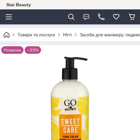
Star Beauty
Товари та послуги
Нігті
Засоби для манікюру, педикю
Новинка
–33%