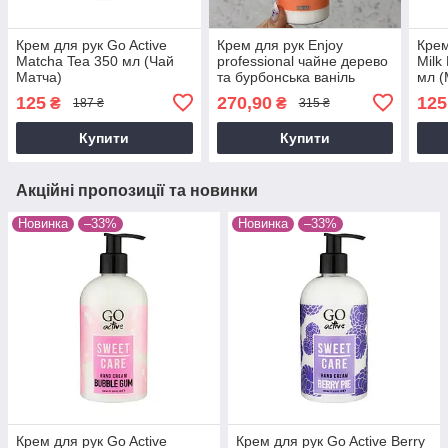
Крем для рук Go Active
Крем для рук Enjoy
Крем
Matcha Tea 350 мл (Чай
professional чайне дерево
Milk
Матча)
та бурбонська ваніль
мл (
(Преміум), 350 мл
125
270,90
125
₴
₴
187 ₴
315 ₴
Купити
Купити
Акційні пропозиції та новинки
Новинка
–33%
Новинка
–33%
Крем для рук Go Active
Крем для рук Go Active Berry