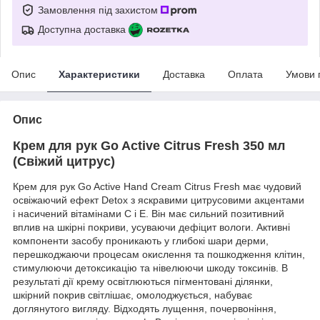
Замовлення під захистом
Доступна доставка
Опис
Характеристики
Доставка
Оплата
Умови 
Опис
Крем для рук Go Active Citrus Fresh 350 мл
(Свіжий цитрус)
Крем для рук Go Active Hand Cream Citrus Fresh має чудовий
освіжаючий ефект Detox з яскравими цитрусовими акцентами
і насичений вітамінами С і Е. Він має сильний позитивний
вплив на шкірні покриви, усуваючи дефіцит вологи. Активні
компоненти засобу проникають у глибокі шари дерми,
перешкоджаючи процесам окислення та пошкодження клітин,
стимулюючи детоксикацію та нівелюючи шкоду токсинів. В
результаті дії крему освітлюються пігментовані ділянки,
шкірний покрив світлішає, омолоджується, набуває
доглянутого вигляду. Відходять лущення, почервоніння,