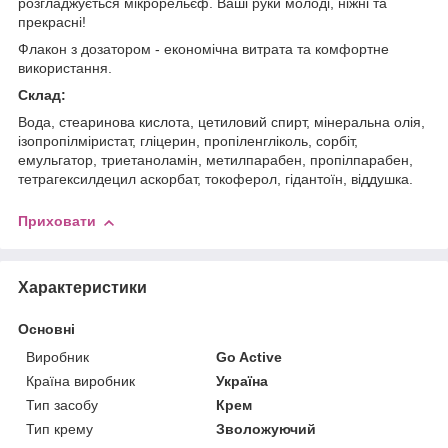
розгладжується мікрорельєф. Ваші руки молоді, ніжні та
прекрасні!
Флакон з дозатором - економічна витрата та комфортне
використання.
Склад:
Вода, стеаринова кислота, цетиловий спирт, мінеральна олія,
ізопропілміристат, гліцерин, пропіленгліколь, сорбіт,
емульгатор, триетаноламін, метилпарабен, пропілпарабен,
тетрагексилдецил аскорбат, токоферол, гідантоїн, віддушка.
Приховати
Характеристики
Основні
Виробник
Go Active
Країна виробник
Україна
Тип засобу
Крем
Тип крему
Зволожуючий