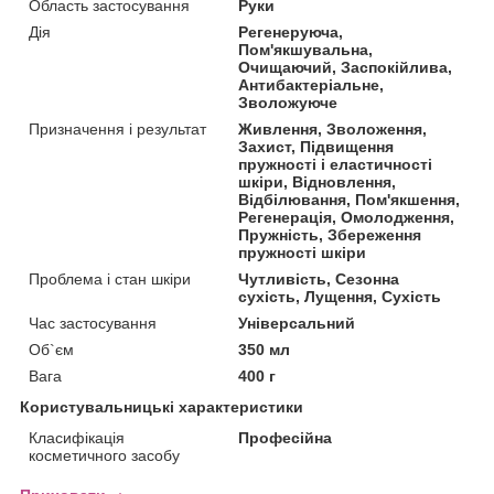
Область застосування
Руки
Дія
Регенеруюча,
Пом'якшувальна,
Очищаючий, Заспокійлива,
Антибактеріальне,
Зволожуюче
Призначення і результат
Живлення, Зволоження,
Захист, Підвищення
пружності і еластичності
шкіри, Відновлення,
Відбілювання, Пом'якшення,
Регенерація, Омолодження,
Пружність, Збереження
пружності шкіри
Проблема і стан шкіри
Чутливість, Сезонна
сухість, Лущення, Сухість
Час застосування
Універсальний
Об`єм
350 мл
Вага
400 г
Користувальницькі характеристики
Класифікація
Професійна
косметичного засобу