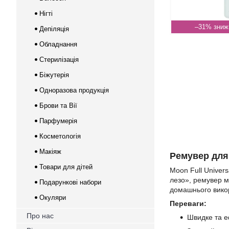
Нігті
–31%
Депіляція
Обладнання
Стерилізація
Біжутерія
Одноразова продукція
Брови та Вії
Парфумерія
Косметологія
Макіяж
Ремувер для 
Товари для дітей
Moon Full Univer
лезо», ремувер м
Подарункові набори
домашнього вико
Окуляри
Переваги:
Про нас
Швидке та е