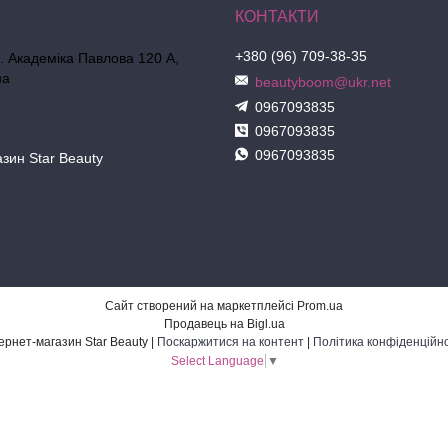
+380 (96) 709-38-35
л. Академіка Павлова 120 А,
на
beautyboom@ukr.net
0967093835
0967093835
0967093835
азин Star Beauty
Сайт створений на маркетплейсі
Prom.ua
Продавець на Bigl.ua
Інтернет-магазин Star Beauty |
Поскаржитися на контент
|
Політика конфіденційно
Select Language
▼