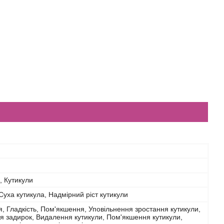
и, Кутикули
Суха кутикула, Надмірний ріст кутикули
 Гладкість, Пом'якшення, Уповільнення зростання кутикули,
 задирок, Видалення кутикули, Пом'якшення кутикули,