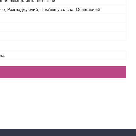
ння відмерлих клітин шкіри
че, Розгладжуючий, Пом'якшувальна, Очищаючий
на