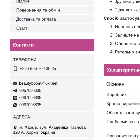
Відгуки
Зручний у в
Підходить дл
Повернення та обмін
Спосіб застосув
Доставка та оплата
Нанесіть нев
Статті
Залиште на 
Обережно в
Контакти
Ретельно ви
+380 (96) 709-38-35
Характеристи
beautyboom@ukr.net
Основні
0967093835
Виробник
0967093835
Країна виробни
0967093835
Область застос
Проблеми нігтів
м. Харків, вул. Академіка Павлова
120 А, Харків, Україна
Призначення і р