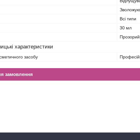
Відлущува
Зволожую
Всі типи
30 мл
Прозорий
ицькі характеристики
сметичного засобу
Професій
ля замовлення