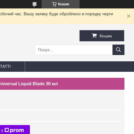
Кошик
робочий час. Вашу заявку буде оброблено в порядку черги
Кошик
ТАТТІ
iversal Liquid Blade 30 мл
 з