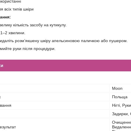
икористанні
я всіх типів шкіри
ання:
елику кількість засобу на кутикулу.
1–2 хвилини.
идаліть розм’якшену шкіру апельсиновою паличкою або пушером.
мийте руки після процедури.
ки
Moon
к
Польща
ування
Нігті, Рук
Задирки, 
Очищення,
езультат
Видалення