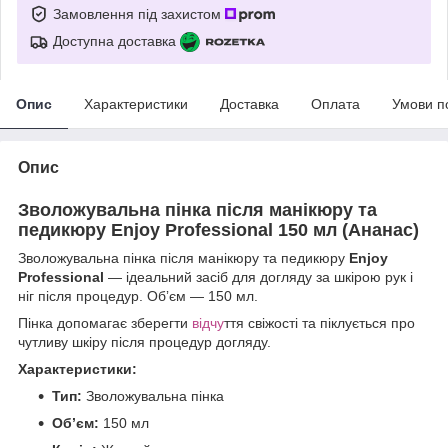
Замовлення під захистом
Доступна доставка
Опис
Характеристики
Доставка
Оплата
Умови п
Опис
Зволожувальна пінка після манікюру та
педикюру Enjoy Professional 150 мл (Ананас)
Зволожувальна пінка після манікюру та педикюру
Enjoy
Professional
— ідеальний засіб для догляду за шкірою рук і
ніг після процедур. Обʼєм — 150 мл.
Пінка допомагає зберегти
відчу
ття свіжості та піклується про
чутливу шкіру після процедур догляду.
Характеристики:
Тип:
Зволожувальна пінка
Обʼєм:
150 мл