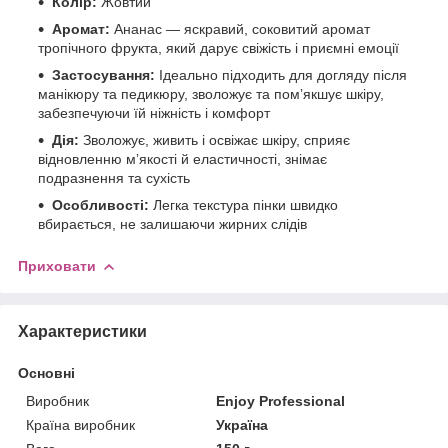
Колір:
Жовтий
Аромат:
Ананас — яскравий, соковитий аромат
тропічного фрукта, який дарує свіжість і приємні емоції
Застосування:
Ідеально підходить для догляду після
манікюру та педикюру, зволожує та помʼякшує шкіру,
забезпечуючи їй ніжність і комфорт
Дія:
Зволожує, живить і освіжає шкіру, сприяє
відновленню мʼякості й еластичності, знімає
подразнення та сухість
Особливості:
Легка текстура пінки швидко
вбирається, не залишаючи жирних слідів
Приховати
Характеристики
Основні
Виробник
Enjoy Professional
Країна виробник
Україна