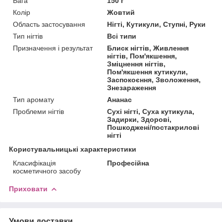
Вага
150 г
Колір
Жовтий
Область застосування
Нігті, Кутикули, Ступні, Руки
Тип нігтів
Всі типи
Призначення і результат
Блиск нігтів, Живлення
нігтів, Пом'якшення,
Зміцнення нігтів,
Пом'якшення кутикули,
Заспокоєння, Зволоження,
Знезараження
Тип аромату
Ананас
Проблеми нігтів
Сухі нігті, Суха кутикула,
Задирки, Здорові,
Пошкоджені/постакрилові
нігті
Користувальницькі характеристики
Класифікація
Професійна
косметичного засобу
Приховати
Умови доставки