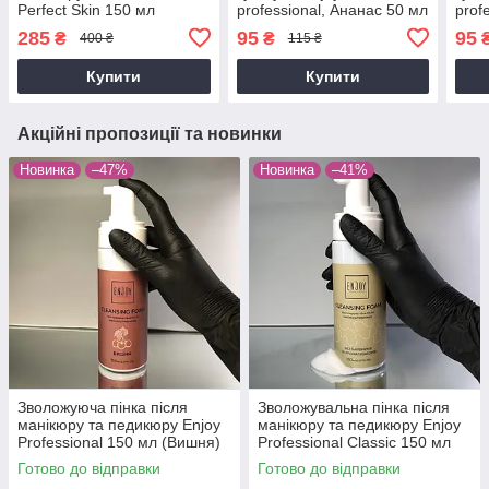
Perfect Skin 150 мл
professional, Ананас 50 мл
prof
285
95
95
₴
₴
400 ₴
115 ₴
Купити
Купити
Акційні пропозиції та новинки
Новинка
–47%
Новинка
–41%
Зволожуюча пінка після
Зволожувальна пінка після
манікюру та педикюру Enjoy
манікюру та педикюру Enjoy
Professional 150 мл (Вишня)
Professional Classic 150 мл
(без запаху та
Готово до відправки
Готово до відправки
ароматизаторів)