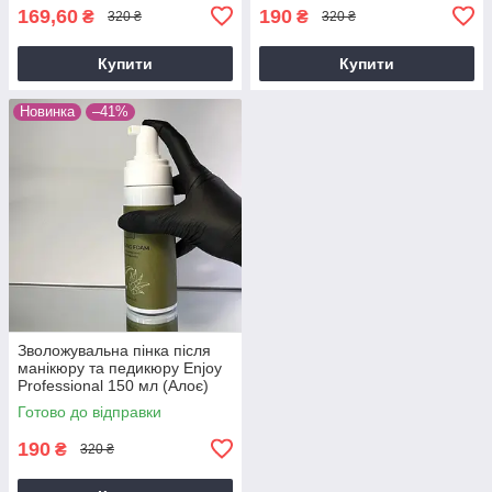
169,60
190
₴
₴
320 ₴
320 ₴
Купити
Купити
Новинка
–41%
Зволожувальна пінка після
манікюру та педикюру Enjoy
Professional 150 мл (Алоє)
Готово до відправки
190
₴
320 ₴