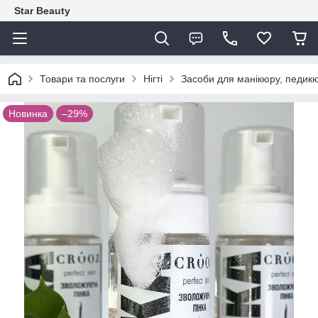
Star Beauty
Товари та послуги
Нігті
Засоби для манікюру, педикю
Новинка
–29%