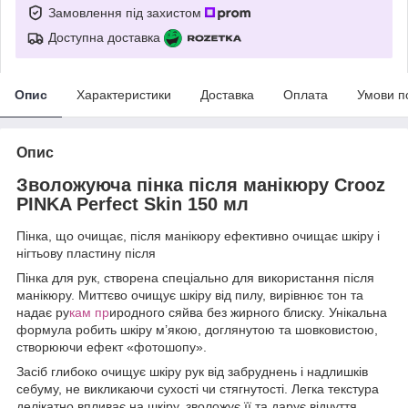
Замовлення під захистом
Доступна доставка
Опис
Характеристики
Доставка
Оплата
Умови п
Опис
Зволожуюча пінка після манікюру Crooz
PINKA Perfect Skin 150 мл
Пінка, що очищає, після манікюру ефективно очищає шкіру і
нігтьову пластину після
Пінка для рук, створена спеціально для використання після
манікюру. Миттєво очищує шкіру від пилу, вирівнює тон та
надає ру
кам пр
иродного сяйва без жирного блиску. Унікальна
формула робить шкіру м’якою, доглянутою та шовковистою,
створюючи ефект «фотошопу».
Засіб глибоко очищує шкіру рук від забруднень і надлишків
себуму, не викликаючи сухості чи стягнутості. Легка текстура
делікатно впливає на шкіру, зволожує її та дарує відчуття