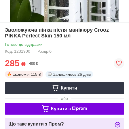
Зволожуюча пінка після манікюру Crooz
PINKA Perfect Skin 150 мл
Готово до відправки
Код: 1231900
Роздріб
285
₴
400 ₴
Економія
115 ₴
Залишилось
26 днів
Купити
або
Купити з
Що таке купити з Пром?