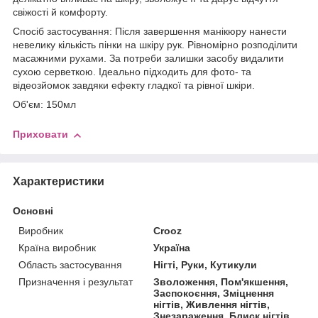
свіжості й комфорту.
Спосіб застосування: Після завершення манікюру нанести
невелику кількість пінки на шкіру рук. Рівномірно розподілити
масажними рухами. За потреби залишки засобу видалити
сухою серветкою. Ідеально підходить для фото- та
відеозйомок завдяки ефекту гладкої та рівної шкіри.
Об'єм: 150мл
Приховати
Характеристики
Основні
Виробник
Crooz
Країна виробник
Україна
Область застосування
Нігті, Руки, Кутикули
Призначення і результат
Зволоження, Пом'якшення,
Заспокоєння, Зміцнення
нігтів, Живлення нігтів,
Знезараження, Блиск нігтів