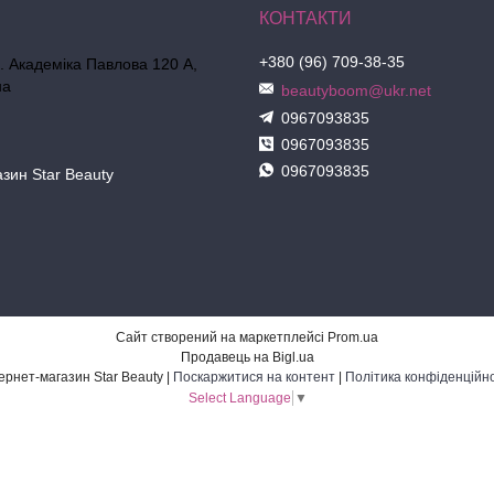
+380 (96) 709-38-35
л. Академіка Павлова 120 А,
на
beautyboom@ukr.net
0967093835
0967093835
0967093835
азин Star Beauty
Сайт створений на маркетплейсі
Prom.ua
Продавець на Bigl.ua
Інтернет-магазин Star Beauty |
Поскаржитися на контент
|
Політика конфіденційно
Select Language
▼