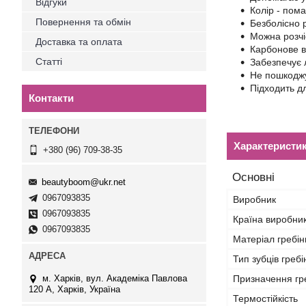
Відгуки
Колір - пом
Повернення та обмін
Безболісно 
Можна розчі
Доставка та оплата
Карбонове в
Статті
Забезпечує 
Не пошкоджу
Підходить д
Контакти
Характеристи
+380 (96) 709-38-35
Основні
beautyboom@ukr.net
0967093835
Виробник
0967093835
Країна виробни
0967093835
Матеріал гребін
Тип зубців гребі
м. Харків, вул. Академіка Павлова
Призначення гр
120 А, Харків, Україна
Термостійкість