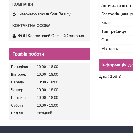
Антистатичність
Гострокінцева р
Інтернет-магазин Star Beauty
Колір
Тип гребінця
ФОП Колодяжний Олексій Олегович
Стан
Матеріал
Графік роботи
Інформація д
Понеділок
10:00
18:00
Вівторок
10:00
18:00
Ціна:
168 ₴
Середа
10:00
18:00
Четвер
10:00
18:00
Пʼятниця
10:00
18:00
Субота
10:00
13:00
Неділя
Вихідний