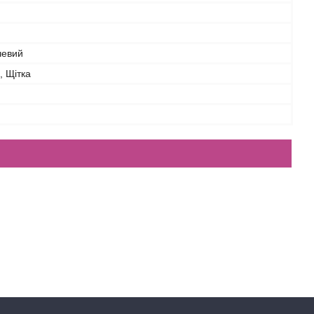
чевий
, Щітка