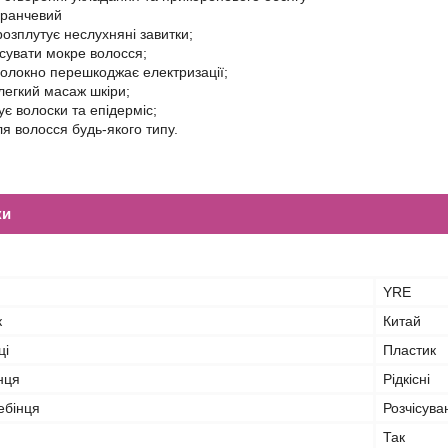
аранчевий
розплутує неслухняні завитки;
сувати мокре волосся;
олокно перешкоджає електризації;
легкий масаж шкіри;
є волоски та епідерміс;
ля волосся будь-якого типу.
ки
YRE
к
Китай
ці
Пластик
нця
Рідкісні
ебінця
Розчісува
Так