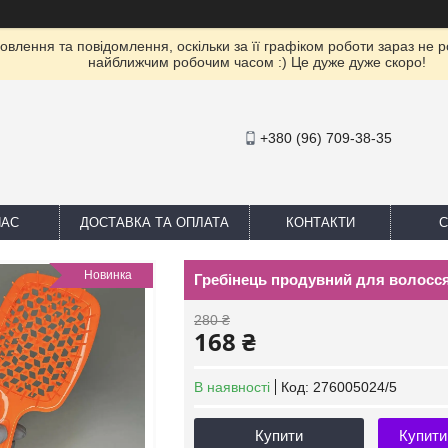
влення та повідомлення, оскільки за її графіком роботи зараз не 
найближчим робочим часом :) Це дуже дуже скоро!
+380 (96) 709-38-35
НАС
ДОСТАВКА ТА ОПЛАТА
КОНТАКТИ
С
Новинка
Гребінець продувний для волосс
280 ₴
168 ₴
В наявності
Код:
276005024/5
Купити
Купити