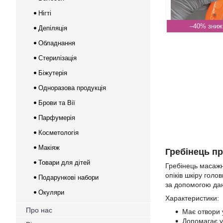
Нігті
–40%
Депіляція
Обладнання
Стерилізація
Біжутерія
Одноразова продукція
Брови та Вії
Парфумерія
Косметологія
Макіяж
Гребінець пр
Товари для дітей
Гребінець масажни
опіків шкіру голо
Подарункові набори
за допомогою дан
Окуляри
Характеристики:
Про нас
Має отвори у
Допомагає у