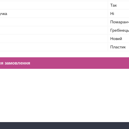
Так
учка
Ні
Помаран
Гребінець
Новий
Пластик
ля замовлення