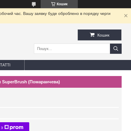
Кошик
робочий час. Вашу заявку буде оброблено в порядку черги
Кошик
ТАТТІ
я SuperBrush (Помаранчева)
 з