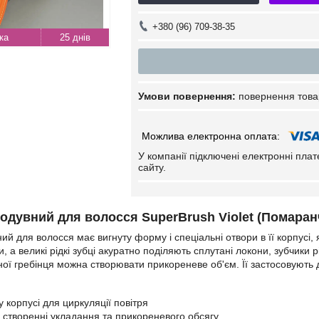
+380 (96) 709-38-35
25 днів
повернення това
У компанії підключені електронні пла
сайту.
одувний для волосся SuperBrush Violet (Помаран
й для волосся має вигнуту форму і спеціальні отвори в її корпусі, 
ви, а великі рідкі зубці акуратно поділяють сплутані локони, зубчики 
ої гребінця можна створювати прикореневе об'єм. Її застосовують д
 корпусі для циркуляції повітря
 створенні укладання та прикореневого обсягу