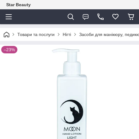
Star Beauty
Товари та послуги
Нігті
Засоби для манікюру, педикю
–23%