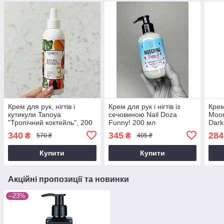
Крем для рук, нігтів і
Крем для рук і нігтів із
Крем
кутикули Tanoya
сечовиною Nail Doza
Moon
"Тропічний коктейль", 200
Funny! 200 мл
Dark
мл
340
345
284
₴
₴
570 ₴
405 ₴
Купити
Купити
Акційні пропозиції та новинки
–23%