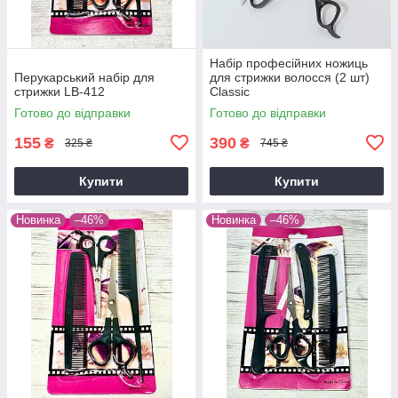
Набір професійних ножиць
Перукарський набір для
для стрижки волосся (2 шт)
стрижки LB-412
Classic
Готово до відправки
Готово до відправки
155
390
₴
₴
325 ₴
745 ₴
Купити
Купити
Новинка
–46%
Новинка
–46%