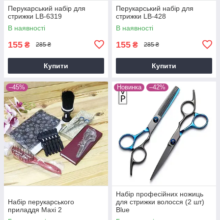
Перукарський набір для
Перукарський набір для
стрижки LB-6319
стрижки LB-428
В наявності
В наявності
155
155
₴
₴
285 ₴
285 ₴
Купити
Купити
–45%
Новинка
–42%
Набір професійних ножиць
Набір перукарського
для стрижки волосся (2 шт)
приладдя Maxi 2
Blue