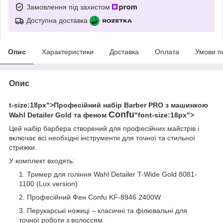
Замовлення під захистом
Доступна доставка
Опис
Характеристики
Доставка
Оплата
Умови п
Опис
t-size:18px">Професійний набір Barber PRO з машинкою
Confu
Wahl Detailer Gold та феном
"font-size:18px">
Цей набір барбера створений для професійних майстрів і
включає всі необхідні інструменти для точної та стильної
стрижки.
У комплект входять:
Тример для гоління Wahl Detailer T-Wide Gold 8081-
1100 (Lux version)
Професійний Фен Confu KF-8946 2400W
Перукарські ножиці – класичні та філювальні для
точної роботи з волоссям.