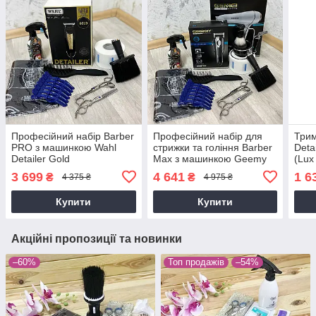
Професійний набір Barber
Професійний набір для
Трим
PRO з машинкою Wahl
стрижки та гоління Barber
Deta
Detailer Gold
Max з машинкою Geemy
(Lux
GM-805 та феном Gemei
3 699
4 641
1 6
₴
₴
4 375 ₴
4 975 ₴
Купити
Купити
Акційні пропозиції та новинки
–60%
Топ продажів
–54%