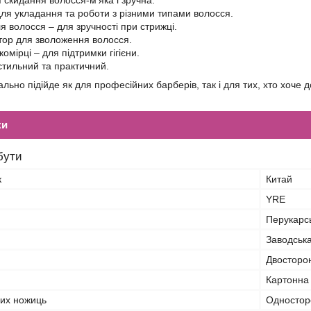
 скидання волосся-м'яка і зручна.
для укладання та роботи з різними типами волосся.
ля волосся – для зручності при стрижці.
тор для зволоження волосся.
омірці – для підтримки гігієни.
тильний та практичний.
льно підійде як для професійних барберів, так і для тих, хто хоче 
ки
бути
к
Китай
YRE
Перукарсь
Заводськ
Двосторо
Картонна
них ножиць
Одностор