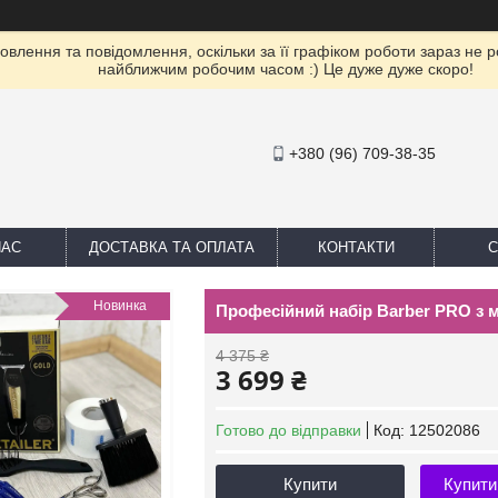
влення та повідомлення, оскільки за її графіком роботи зараз не 
найближчим робочим часом :) Це дуже дуже скоро!
+380 (96) 709-38-35
НАС
ДОСТАВКА ТА ОПЛАТА
КОНТАКТИ
С
Новинка
Професійний набір Barber PRO з м
4 375 ₴
3 699 ₴
Готово до відправки
Код:
12502086
Купити
Купити