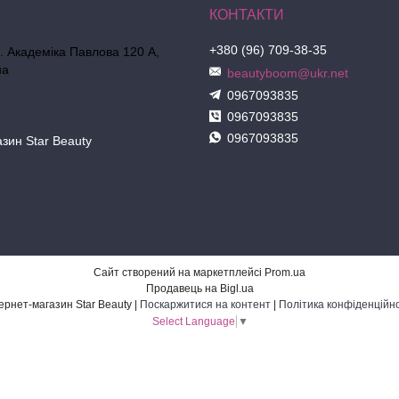
+380 (96) 709-38-35
л. Академіка Павлова 120 А,
на
beautyboom@ukr.net
0967093835
0967093835
0967093835
азин Star Beauty
Сайт створений на маркетплейсі
Prom.ua
Продавець на Bigl.ua
Інтернет-магазин Star Beauty |
Поскаржитися на контент
|
Політика конфіденційно
Select Language
▼