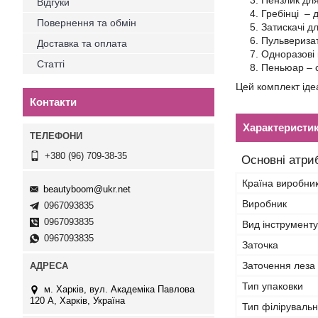
Пензлик для
Відгуки
Гребінці – 
Повернення та обмін
Затискачі д
Пульвериза
Доставка та оплата
Одноразові к
Статті
Пеньюар – с
Цей комплект ідеа
Контакти
Характеристи
+380 (96) 709-38-35
Основні атри
Країна виробни
beautyboom@ukr.net
Виробник
0967093835
0967093835
Вид інструменту
0967093835
Заточка
Заточення леза
Тип упаковки
м. Харків, вул. Академіка Павлова
120 А, Харків, Україна
Тип філіруваль