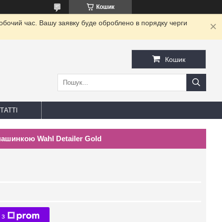
Кошик
робочий час. Вашу заявку буде оброблено в порядку черги
Кошик
ТАТТІ
ашинкою Wahl Detailer Gold
 з