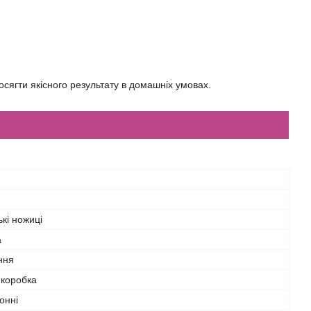
досягти якісного результату в домашніх умовах.
кі ножиці
а
ння
 коробка
онні