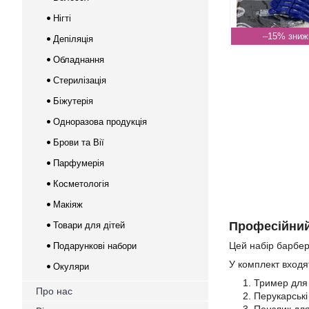
Нігті
–15%
Депіляція
Обладнання
Стерилізація
Біжутерія
Одноразова продукція
Брови та Вії
Парфумерія
Косметологія
Макіяж
Професійний
Товари для дітей
Цей набір барбер
Подарункові набори
У комплект входя
Окуляри
Тример для 
Про нас
Перукарські