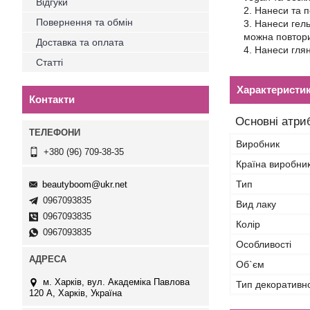
Відгуки
Нанеси та п
Повернення та обмін
Нанеси гель
можна повтори
Доставка та оплата
Нанеси глян
Статті
Характеристи
Контакти
Основні атри
Виробник
+380 (96) 709-38-35
Країна виробни
Тип
beautyboom@ukr.net
0967093835
Вид лаку
0967093835
Колір
0967093835
Особливості
Об`єм
м. Харків, вул. Академіка Павлова
Тип декоративн
120 А, Харків, Україна