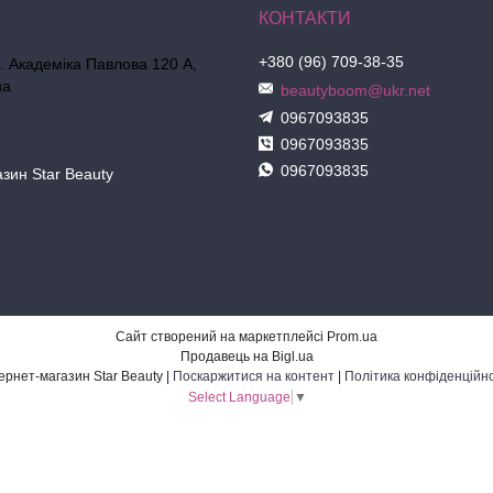
+380 (96) 709-38-35
л. Академіка Павлова 120 А,
на
beautyboom@ukr.net
0967093835
0967093835
0967093835
азин Star Beauty
Сайт створений на маркетплейсі
Prom.ua
Продавець на Bigl.ua
Інтернет-магазин Star Beauty |
Поскаржитися на контент
|
Політика конфіденційно
Select Language
▼