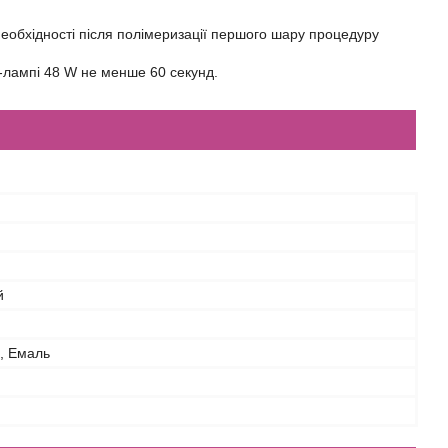
еобхідності після полімеризації першого шару процедуру
-лампі 48 W не менше 60 секунд.
й
, Емаль