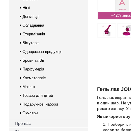
Нігті
–42%
Депіляція
Обладнання
Стерилізація
Біжутерія
Одноразова продукція
Брови та Вії
Парфумерія
Косметологія
Макіяж
Гель лак JOI
Товари для дітей
Гель-лак відрізн
в один шар. Не ут
Подарункові набори
різкого запаху. 
Окуляри
Як використовув
Про нас
Прибери глян
vegan та безк