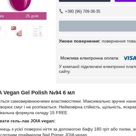
+380 (96) 709-38-35
26 днів
повернення това
У компанії підключені електронні пла
сайту.
A Vegan Gel Polish №
94
6 мл
яється самовирівнюючими властивостями. Максимально зручне нанес
ворює смуг і не розтікається. Неймовірна стійкість, щільність, яскр
Унікальна формула складу 15 FREE.
ати гель-лак JOIA vegan:
ець з усієї поверхні нігтя за допомогою бафу 180 гріт або пилки, аб
ислотним праймером Nail Primer JOIA vegan.