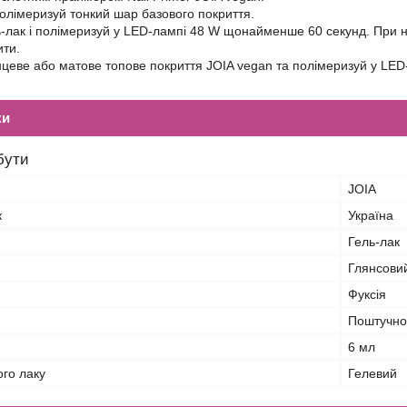
олімеризуй тонкий шар базового покриття.
-лак і полімеризуй у LED-лампі 48 W щонайменше 60 секунд. При н
ти.
цеве або матове топове покриття JOIA vegan та полімеризуй у LED
ки
бути
JOIA
к
Україна
Гель-лак
Глянсови
Фуксія
Поштучно
6 мл
ого лаку
Гелевий