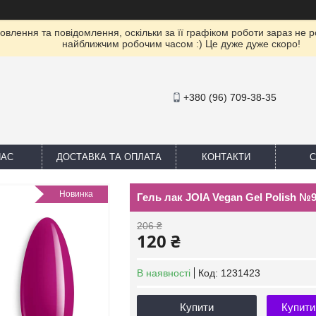
влення та повідомлення, оскільки за її графіком роботи зараз не 
найближчим робочим часом :) Це дуже дуже скоро!
+380 (96) 709-38-35
НАС
ДОСТАВКА ТА ОПЛАТА
КОНТАКТИ
С
Новинка
Гель лак JOIA Vegan Gel Polish №9
206 ₴
120 ₴
В наявності
Код:
1231423
Купити
Купити