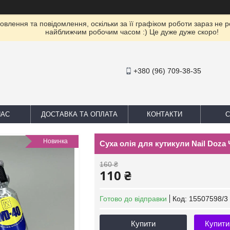
влення та повідомлення, оскільки за її графіком роботи зараз не 
найближчим робочим часом :) Це дуже дуже скоро!
+380 (96) 709-38-35
НАС
ДОСТАВКА ТА ОПЛАТА
КОНТАКТИ
С
Новинка
Суха олія для кутикули Nail Doza
160 ₴
110 ₴
Готово до відправки
Код:
15507598/3
Купити
Купити