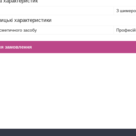
а характеристик
З шимер
ицькі характеристики
сметичного засобу
Професій
ля замовлення