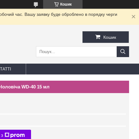
Кошик
робочий час. Вашу заявку буде оброблено в порядку черги
Кошик
ТАТТІ
 Чоловіча WD-40 15 мл
 з