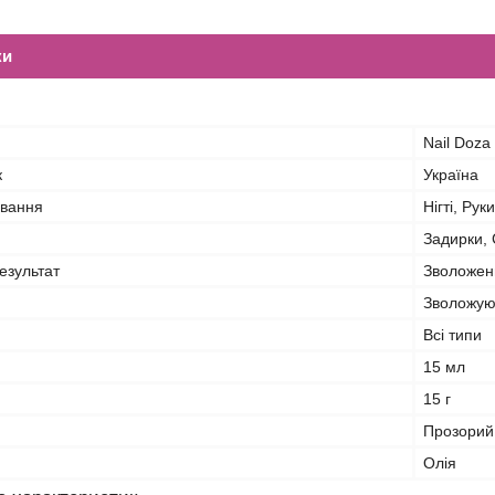
ки
Nail Doza
к
Україна
ування
Нігті, Рук
Задирки, 
езультат
Зволоженн
Зволожую
Всі типи
15 мл
15 г
Прозорий
Олія