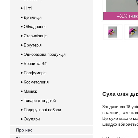
Нігті
–31%
Депіляція
Обладнання
Стерилізація
Біжутерія
Одноразова продукція
Брови та Вії
Парфумерія
Косметологія
Макіяж
Суха олія дл
Товари для дітей
Завдяки своїй ун
Подарункові набори
вітаміни, такі як
Це сухе масло ма
Окуляри
швидко вбираєтьс
Про нас