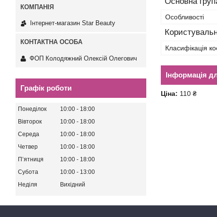
Основна груп
Особливості
Інтернет-магазин Star Beauty
Користувальн
Класифікація ко
ФОП Колодяжний Олексій Олегович
Інформація д
Графік роботи
Ціна:
110 ₴
Понеділок
10:00
18:00
Вівторок
10:00
18:00
Середа
10:00
18:00
Четвер
10:00
18:00
Пʼятниця
10:00
18:00
Субота
10:00
13:00
Неділя
Вихідний