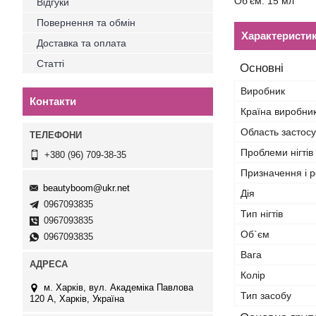
Об'єм: 15 мл
Відгуки
Повернення та обмін
Характеристи
Доставка та оплата
Статті
Основні
Виробник
Контакти
Країна виробни
Область застос
Проблеми нігтів
+380 (96) 709-38-35
Призначення і р
beautyboom@ukr.net
Дія
0967093835
Тип нігтів
0967093835
Об`єм
0967093835
Вага
Колір
м. Харків, вул. Академіка Павлова
Тип засобу
120 А, Харків, Україна