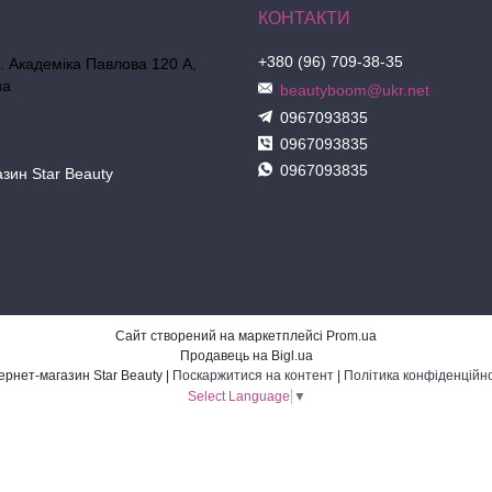
+380 (96) 709-38-35
л. Академіка Павлова 120 А,
на
beautyboom@ukr.net
0967093835
0967093835
0967093835
азин Star Beauty
Сайт створений на маркетплейсі
Prom.ua
Продавець на Bigl.ua
Інтернет-магазин Star Beauty |
Поскаржитися на контент
|
Політика конфіденційно
Select Language
▼