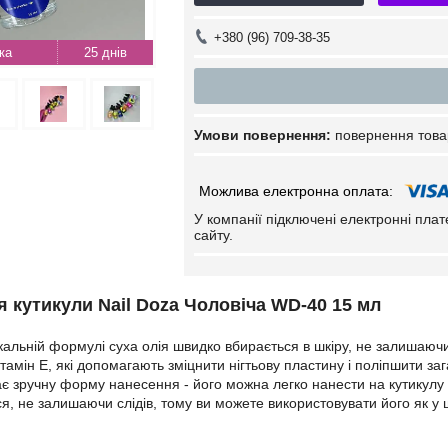
+380 (96) 709-38-35
25 днів
повернення това
У компанії підключені електронні пла
сайту.
я кутикули Nail Doza Чоловіча WD-40 15 мл
ікальній формулі суха олія швидко вбирається в шкіру, не залишаючи
 вітамін Е, які допомагають зміцнити нігтьову пластину і поліпшити за
є зручну форму нанесення - його можна легко нанести на кутикулу
я, не залишаючи слідів, тому ви можете використовувати його як у щ