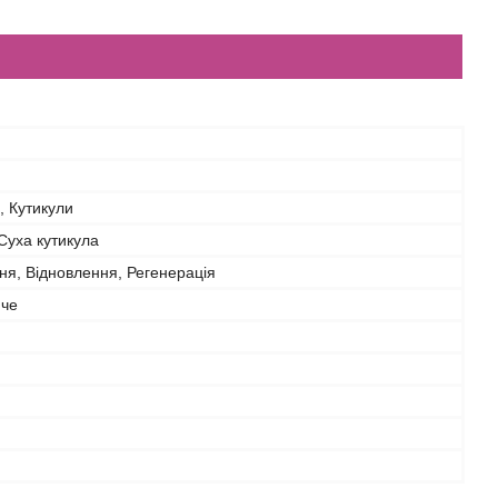
и, Кутикули
Суха кутикула
я, Відновлення, Регенерація
че