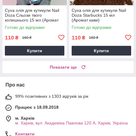
Суха олія для кутикули Nail
Суха олія для кутикули Nail
Doza Сльози твого
Doza Starbucks 15 мл
колишнього 15 мл (Аромат
(Аромат кави)
тутті фрутті)
Готово до відправки
Готово до відправки
110
110
₴
₴
160 ₴
160 ₴
Купити
Купити
Показати ще
Про нас
99% позитивних з 1303 відгуків за рік
Працює з 18.09.2018
м. Харків
м. Харків, вул. Академіка Павлова 120 А, Харків, Україна
Контакти