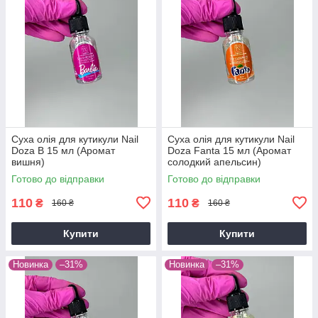
Суха олія для кутикули Nail
Суха олія для кутикули Nail
Doza B 15 мл (Аромат
Doza Fanta 15 мл (Аромат
вишня)
солодкий апельсин)
Готово до відправки
Готово до відправки
110
110
₴
₴
160 ₴
160 ₴
Купити
Купити
Новинка
–31%
Новинка
–31%