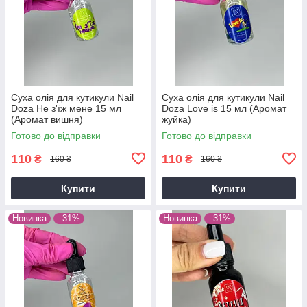
Суха олія для кутикули Nail
Суха олія для кутикули Nail
Doza Не з'їж мене 15 мл
Doza Love is 15 мл (Аромат
(Аромат вишня)
жуйка)
Готово до відправки
Готово до відправки
110
110
₴
₴
160 ₴
160 ₴
Купити
Купити
Новинка
–31%
Новинка
–31%