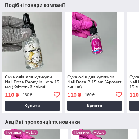
Подібні товари компанії
Суха олія для кутикули
Суха олія для кутикули
Суха
Nail Doza Peony in Love 15
Nail Doza B 15 мл (Аромат
Nail
мл (Квітковий свіжий
вишня)
15 м
аромат)
110
110
110
₴
₴
160 ₴
160 ₴
Купити
Купити
Акційні пропозиції та новинки
Новинка
–31%
Новинка
–31%