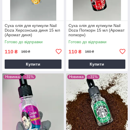
Суха олія для кутикули Nail
Суха олія для кутикули Nail
Doza Херсонська диня 15 мл
Doza Попкорн 15 мл (Аромат
(Аромат диня)
попкорн)
Готово до відправки
Готово до відправки
110
110
₴
₴
160 ₴
160 ₴
Купити
Купити
Новинка
–31%
Новинка
–31%