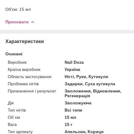
Об'єм: 15 мл
Приховати
Характеристики
Основні
Виробник
Nail Doza
Країна виробник
Україна
Область застосування
Нігті, Руки, Кутикули
Проблеми нігтів
Задирки, Суха кутикула
Призначення і результат
Зволоження, Відновлення,
Регенерація
Дія
Зволожуюче
Тип нігтів
Всі типи
Об`єм
15 мл
Вага
15 г
Тип аромату
Апельсин, Кориця