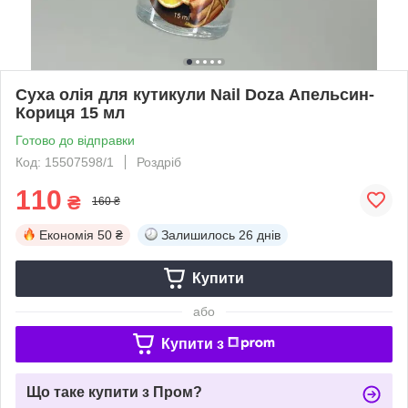
Суха олія для кутикули Nail Doza Апельсин-
Кориця 15 мл
Готово до відправки
Код: 15507598/1
Роздріб
110
₴
160 ₴
Економія
50 ₴
Залишилось
26 днів
Купити
або
Купити з
Що таке купити з Пром?