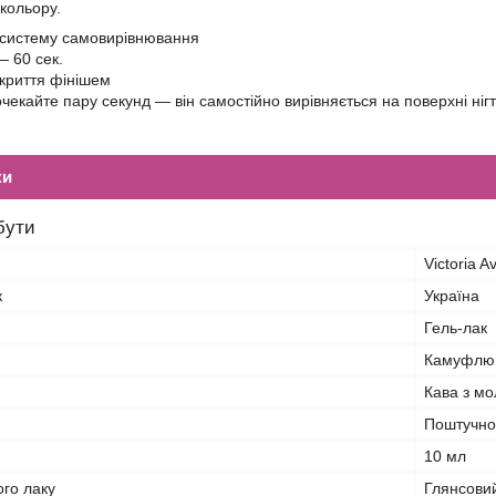
 кольору.
 систему самовирівнювання
― 60 сек.
криття фінішем
очекайте пару секунд ― він самостійно вирівняється на поверхні ніг
ки
бути
Victoria 
к
Україна
Гель-лак
Камуфлю
Кава з м
Поштучно
10 мл
ого лаку
Глянсови