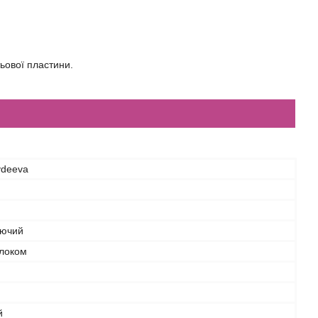
тьової пластини.
Avdeeva
ючий
олоком
й