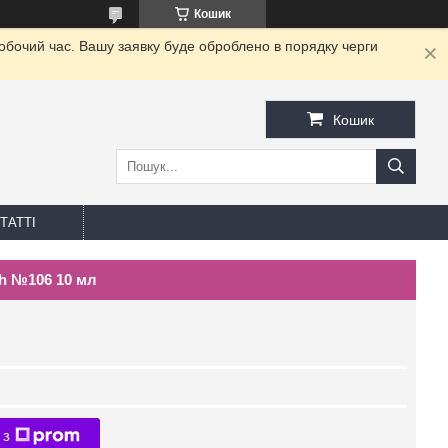
Кошик
робочий час. Вашу заявку буде оброблено в порядку черги
Кошик
ТАТТІ
sh №106 10 мл
 з