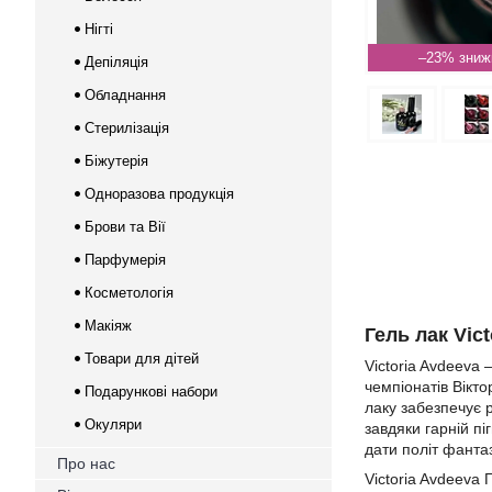
Нігті
–23%
Депіляція
Обладнання
Стерилізація
Біжутерія
Одноразова продукція
Брови та Вії
Парфумерія
Косметологія
Макіяж
Гель лак Vic
Товари для дітей
Victoria Avdeeva
чемпіонатів Вікто
Подарункові набори
лаку забезпечує р
Окуляри
завдяки гарній п
дати політ фантаз
Про нас
Victoria Avdeeva 