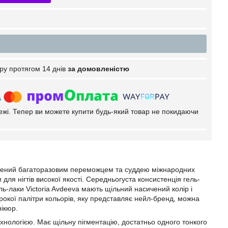
ру протягом 14 днів
за домовленістю
тежі. Тепер ви можете купити будь-який товар не покидаючи
ворений багаторазовим переможцем та суддею міжнародних
для нігтів високої якості. Середньогуста консистенція гель-
ель-лаки Victoria Avdeeva мають щільний насичений колір і
ирокої палітри кольорів, яку представляє нейл-бренд, можна
нікюр.
технологією. Має щільну пігментацію, достатньо одного тонкого