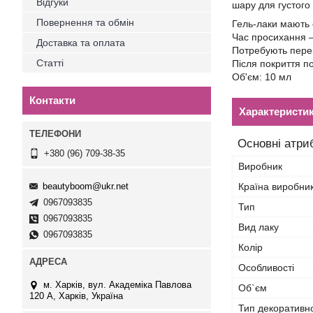
Відгуки
шару для густого
Повернення та обмін
Гель-лаки мають
Час просихання 
Доставка та оплата
Потребують пере
Статті
Після покриття п
Об'єм: 10 мл
Контакти
Характеристи
Основні атри
+380 (96) 709-38-35
Виробник
beautyboom@ukr.net
Країна виробни
0967093835
Тип
0967093835
Вид лаку
0967093835
Колір
Особливості
м. Харків, вул. Академіка Павлова
Об`єм
120 А, Харків, Україна
Тип декоративн