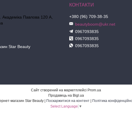
+380 (96) 709-38-35
л. Академіка Павлова 120 А,
на
beautyboom@ukr.net
0967093835
0967093835
0967093835
азин Star Beauty
Сайт створений на маркетплейсі
Prom.ua
Продавець на Bigl.ua
Інтернет-магазин Star Beauty |
Поскаржитися на контент
|
Політика конфіденційно
Select Language
▼