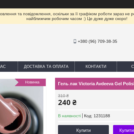
влення та повідомлення, оскільки за її графіком роботи зараз не 
найближчим робочим часом :) Це дуже дуже скоро!
+380 (96) 709-38-35
НАС
ДОСТАВКА ТА ОПЛАТА
КОНТАКТИ
С
Новинка
Гель лак Victoria Avdeeva Gel Poli
310 ₴
240 ₴
В наявності
Код:
1231188
Купити
Купити