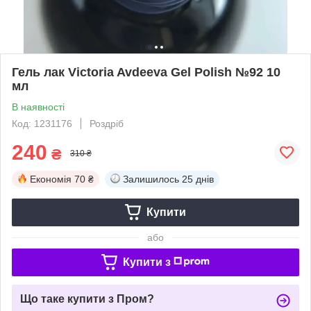
Гель лак Victoria Avdeeva Gel Polish №92 10
мл
В наявності
Код: 1231176
Роздріб
240
₴
310 ₴
Економія
70 ₴
Залишилось
25 днів
Купити
або
Купити з
Що таке купити з Пром?