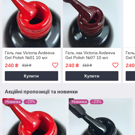
Гель лак Victoria Avdeeva
Гель лак Victoria Avdeeva
Гель
Gel Polish №01 10 мл
Gel Polish №07 10 мл
Gel 
240
240
240
₴
₴
310 ₴
310 ₴
Купити
Купити
Акційні пропозиції та новинки
Новинка
–23%
Новинка
–23%