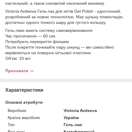
пастельний, а також соковитий насичений манікюр.
Victoria Avdeeva Гель-лак для нігтів Gel Polish - однотонний,
розроблений за новою технологією. Має щільну пігментацію,
достатньо одного тонкого шару для густого кольору.
Гель-лаки мають систему самовирівнювання
Час просихання ― 60 сек.
Потребують перекриття фінішем
Після покриття почекайте пару секунд ― він самостійно
вирівняється на поверхні нігтьової пластини.
Об'єм: 10 мл
Приховати
Характеристики
Основні атрибути
Виробник
Victoria Avdeeva
Країна виробник
Україна
Тип
Гель-лак
Вид лаку
Камуфлюючий