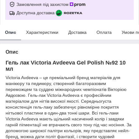
Замовлення під захистом
Доступна доставка
Опис
Характеристики
Доставка
Оплата
Умови п
Опис
Гель лак Victoria Avdeeva Gel Polish №92 10
мл
Victoria Avdeeva – це преміальний бренд матеріалів для
манікюру та педикюру, створений багаторазовим
переможцем та суддею міжнародних чемпіонатів Вікторією
Авдєєвою. Гель-лак Victoria Avdeeva є професійним
матеріалом для нігтів високої якості. Середньогуста
консистенція гель-лаку забезпечує рівномірне покриття
нігтьової пластини в один-два тонкі шари. Всі гель-лаки
Victoria Avdeeva мають щільний насичений колір і завдяки
гарній пігментації не втрачають свого тону під час носіння. За
допомогою широкої палітри кольорів, яку представляє нейл-
бренд, можна дати політ фантазії, і створити чудовий