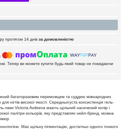
ру протягом 14 днів
за домовленістю
тежі. Тепер ви можете купити будь-який товар не покидаючи
ворений багаторазовим переможцем та суддею міжнародних
для нігтів високої якості. Середньогуста консистенція гель-
ель-лаки Victoria Avdeeva мають щільний насичений колір і
ирокої палітри кольорів, яку представляє нейл-бренд, можна
нікюр.
технологією. Має щільну пігментацію, достатньо одного тонкого