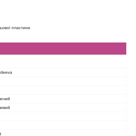
тьової пластини.
Avdeeva
ючий
чевий
й