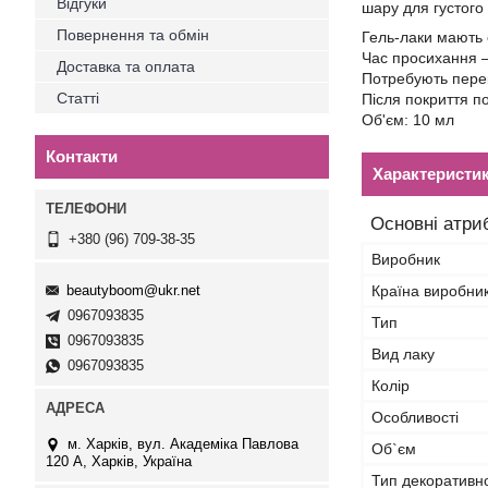
Відгуки
шару для густого
Повернення та обмін
Гель-лаки мають
Час просихання 
Доставка та оплата
Потребують пере
Статті
Після покриття п
Об'єм: 10 мл
Контакти
Характеристи
Основні атри
+380 (96) 709-38-35
Виробник
beautyboom@ukr.net
Країна виробни
0967093835
Тип
0967093835
Вид лаку
0967093835
Колір
Особливості
м. Харків, вул. Академіка Павлова
Об`єм
120 А, Харків, Україна
Тип декоративн