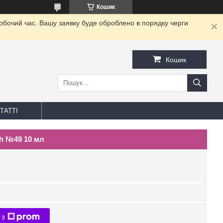
Кошик
робочий час. Вашу заявку буде оброблено в порядку черги
Кошик
ТАТТІ
sh №49 10 мл
 з