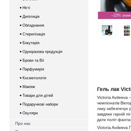
Нігті
–23%
Депіляція
Обладнання
Стерилізація
Біжутерія
Одноразова продукція
Брови та Вії
Парфумерія
Косметологія
Макіяж
Гель лак Vic
Товари для дітей
Victoria Avdeeva
чемпіонатів Вікто
Подарункові набори
лаку забезпечує р
Окуляри
завдяки гарній п
дати політ фантаз
Про нас
Victoria Avdeeva 