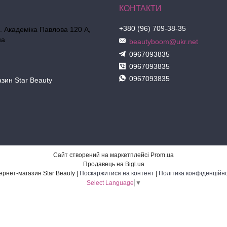
+380 (96) 709-38-35
л. Академіка Павлова 120 А,
на
beautyboom@ukr.net
0967093835
0967093835
0967093835
азин Star Beauty
Сайт створений на маркетплейсі
Prom.ua
Продавець на Bigl.ua
Інтернет-магазин Star Beauty |
Поскаржитися на контент
|
Політика конфіденційно
Select Language
▼