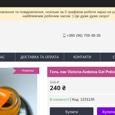
влення та повідомлення, оскільки за її графіком роботи зараз не 
найближчим робочим часом :) Це дуже дуже скоро!
+380 (96) 709-38-35
НАС
ДОСТАВКА ТА ОПЛАТА
КОНТАКТИ
С
Новинка
Гель лак Victoria Avdeeva Gel Poli
310 ₴
240 ₴
В наявності
Код:
1231135
Купити
Купити