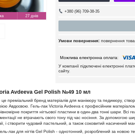
+380 (96) 709-38-35
27 днів
повернення това
У компанії підключені електронні пла
сайту.
toria Avdeeva Gel Polish №49 10 мл
 – це преміальний бренд матеріалів для манікюру та педикюру, ст
рією Авдєєвою. Гель-лак Victoria Avdeeva є професійним матеріалом 
івномірне покриття нігтьової пластини в один-два тонкі шари. Всі г
ігментації не втрачають свого тону під час носіння. За допомогою ш
ії, і створити чудовий пастельний, а також соковитий насичений ма
Гель-лак для нігтів Gel Polish - однотонний, розроблений за новою 