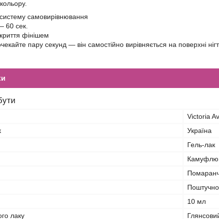
 кольору.
 систему самовирівнювання
― 60 сек.
криття фінішем
очекайте пару секунд ― він самостійно вирівняється на поверхні ніг
ки
бути
Victoria 
к
Україна
Гель-лак
Камуфлю
Помаран
Поштучно
10 мл
ого лаку
Глянсови