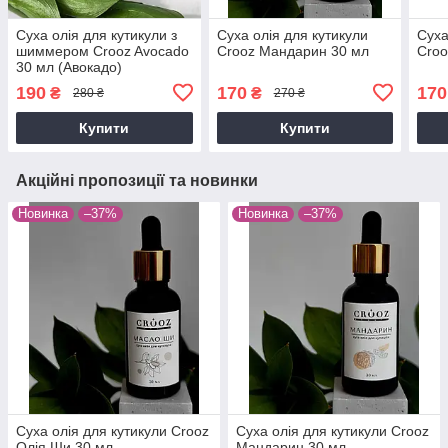
Суха олія для кутикули з
Суха олія для кутикули
Суха
шиммером Crooz Avocado
Crooz Мандарин 30 мл
Croo
30 мл (Авокадо)
190
170
170
₴
₴
280 ₴
270 ₴
Купити
Купити
Акційні пропозиції та новинки
Новинка
–37%
Новинка
–37%
Суха олія для кутикули Crooz
Суха олія для кутикули Crooz
Олія Ши 30 мл
Мандарин 30 мл