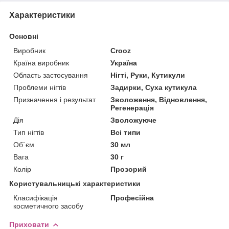
Характеристики
Основні
Виробник
Crooz
Країна виробник
Україна
Область застосування
Нігті, Руки, Кутикули
Проблеми нігтів
Задирки, Суха кутикула
Призначення і результат
Зволоження, Відновлення,
Регенерація
Дія
Зволожуюче
Тип нігтів
Всі типи
Об`єм
30 мл
Вага
30 г
Колір
Прозорий
Користувальницькі характеристики
Класифікація
Професійна
косметичного засобу
Приховати