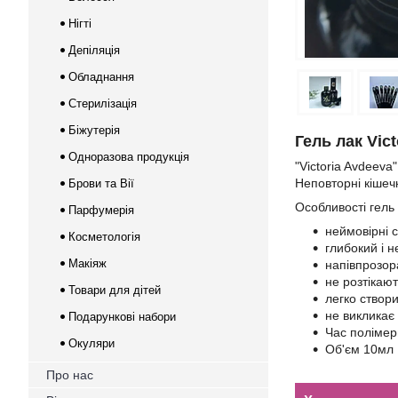
Нігті
Депіляція
Обладнання
Стерилізація
Біжутерія
Гель лак Vic
Одноразова продукція
"Victoria Avdeeva
Неповторні кішечк
Брови та Вії
Особливості гель 
Парфумерія
неймовірні с
Косметологія
глибокий і н
Макіяж
напівпрозор
не розтікаю
Товари для дітей
легко створи
не викликає 
Подарункові набори
Час полімер
Окуляри
Об'єм 10мл
Про нас