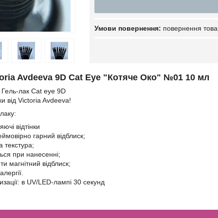
повернення това
toria Avdeeva 9D Cat Eye "Котяче Око" №01 10 мл
" Гель-лак Cat eye 9D
и від Victoria Avdeeva!
лаку:
яючі відтінки
еймовірно гарний відблиск;
а текстура;
ться при нанесенні;
ти магнітний відблиск;
алергії.
изації: в UV/LED-лампі 30 секунд