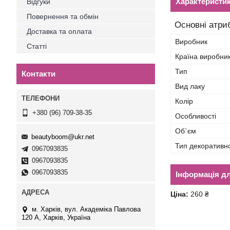
Характеристи
Відгуки
Повернення та обмін
Основні атри
Доставка та оплата
Виробник
Статті
Країна виробни
Тип
Контакти
Вид лаку
Колір
+380 (96) 709-38-35
Особливості
Об`єм
beautyboom@ukr.net
Тип декоративн
0967093835
0967093835
0967093835
Інформація д
Ціна:
260 ₴
м. Харків, вул. Академіка Павлова
120 А, Харків, Україна