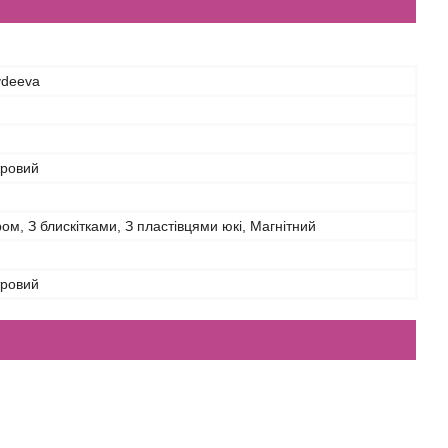
Avdeeva
ровий
м, З блискітками, З пластівцями юкі, Магнітний
ровий