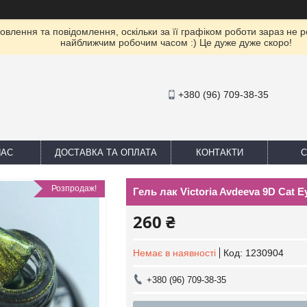
влення та повідомлення, оскільки за її графіком роботи зараз не 
найближчим робочим часом :) Це дуже дуже скоро!
+380 (96) 709-38-35
НАС
ДОСТАВКА ТА ОПЛАТА
КОНТАКТИ
С
Розпродаж!
Гель лак Victoria Avdeeva 9D Cat 
260 ₴
Немає в наявності
Код:
1230904
+380 (96) 709-38-35