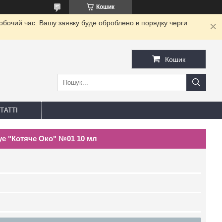
Кошик
робочий час. Вашу заявку буде оброблено в порядку черги
Кошик
ТАТТІ
Eye "Котяче Око" №01 10 мл