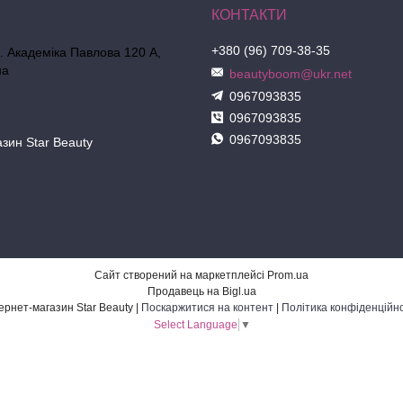
+380 (96) 709-38-35
л. Академіка Павлова 120 А,
на
beautyboom@ukr.net
0967093835
0967093835
0967093835
азин Star Beauty
Сайт створений на маркетплейсі
Prom.ua
Продавець на Bigl.ua
Інтернет-магазин Star Beauty |
Поскаржитися на контент
|
Політика конфіденційно
Select Language
▼