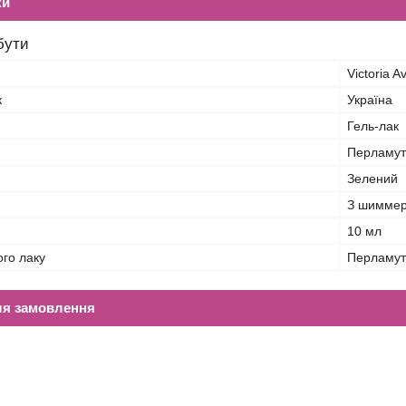
ки
бути
Victoria 
к
Україна
Гель-лак
Перламут
Зелений
З шиммеро
10 мл
ого лаку
Перламут
ля замовлення