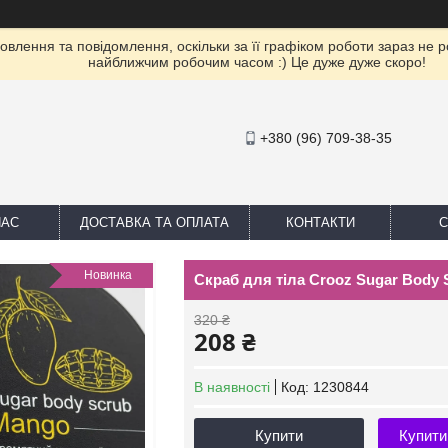
влення та повідомлення, оскільки за її графіком роботи зараз не 
найближчим робочим часом :) Це дуже дуже скоро!
+380 (96) 709-38-35
НАС
ДОСТАВКА ТА ОПЛАТА
КОНТАКТИ
С
Новинка
Скраб для тіла Crooz Sugar Body 
320 ₴
208 ₴
В наявності
Код:
1230844
Купити
Купити