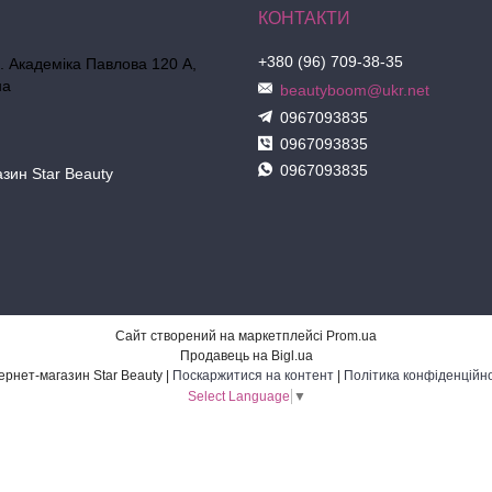
+380 (96) 709-38-35
л. Академіка Павлова 120 А,
на
beautyboom@ukr.net
0967093835
0967093835
0967093835
азин Star Beauty
Сайт створений на маркетплейсі
Prom.ua
Продавець на Bigl.ua
Інтернет-магазин Star Beauty |
Поскаржитися на контент
|
Політика конфіденційно
Select Language
▼