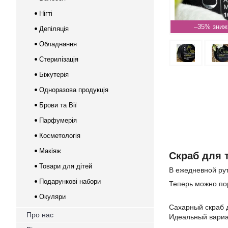
Нігті
–35%
Депіляція
Обладнання
Стерилізація
Біжутерія
Одноразова продукція
Брови та Вії
Парфумерія
Косметологія
Макіяж
Скраб для 
Товари для дітей
В ежедневной рут
Подарункові набори
Теперь можно пор
Окуляри
Сахарный скраб 
Про нас
Идеальный вариан