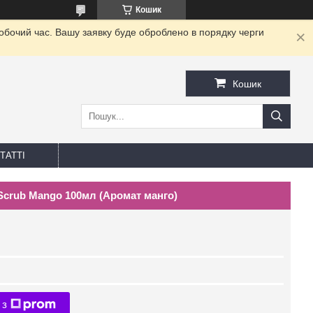
Кошик
робочий час. Вашу заявку буде оброблено в порядку черги
Кошик
ТАТТІ
Scrub Mango 100мл (Аромат манго)
 з