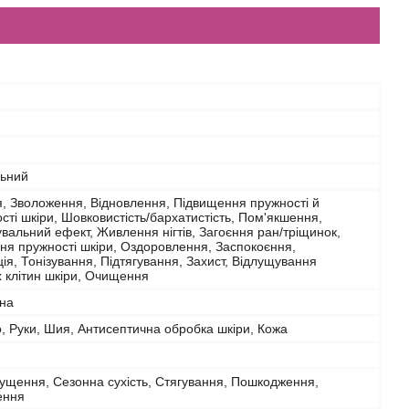
льний
, Зволоження, Відновлення, Підвищення пружності й
сті шкіри, Шовковистість/бархатистість, Пом'якшення,
вальний ефект, Живлення нігтів, Загоєння ран/тріщинок,
я пружності шкіри, Оздоровлення, Заспокоєння,
ія, Тонізування, Підтягування, Захист, Відлущування
 клітин шкіри, Очищення
на
о, Руки, Шия, Антисептична обробка шкіри, Кожа
Лущення, Сезонна сухість, Стягування, Пошкодження,
ення