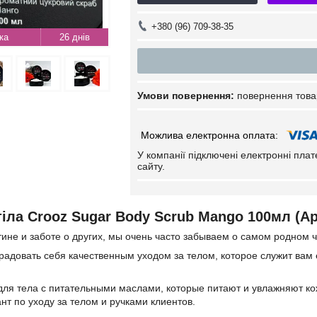
+380 (96) 709-38-35
26 днів
повернення това
У компанії підключені електронні пла
сайту.
тіла Crooz Sugar Body Scrub Mango 100мл (А
ине и заботе о других, мы очень часто забываем о самом родном 
адовать себя качественным уходом за телом, которое служит вам
для тела с питательными маслами, которые питают и увлажняют ко
т по уходу за телом и ручками клиентов.