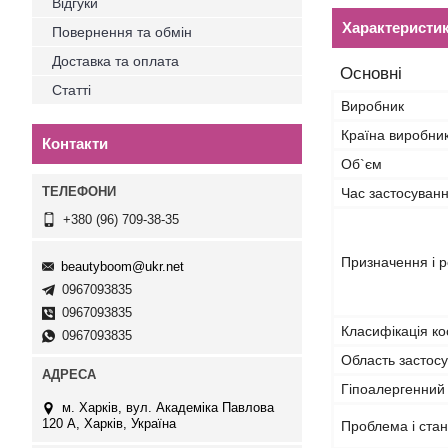
Відгуки
Характеристи
Повернення та обмін
Доставка та оплата
Основні
Статті
Виробник
Країна виробни
Контакти
Об`єм
Час застосуван
+380 (96) 709-38-35
Призначення і р
beautyboom@ukr.net
0967093835
0967093835
Класифікація ко
0967093835
Область застос
Гіпоалергенний
м. Харків, вул. Академіка Павлова
120 А, Харків, Україна
Проблема і стан