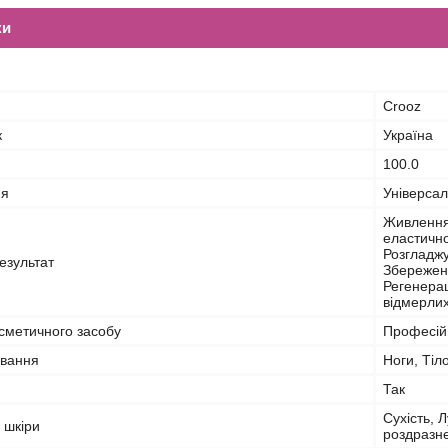
ки
Crooz
к
Україна
100.0
ня
Універса
Живлення
еластично
Розгладжу
езультат
Збереженн
Регенерац
відмерлих
сметичного засобу
Професій
ування
Ноги, Тіл
Так
Сухість, 
 шкіри
роздразн