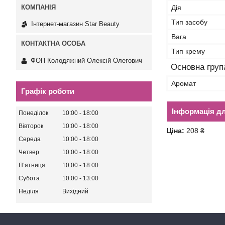
Дія
Тип засобу
Інтернет-магазин Star Beauty
Вага
Тип крему
ФОП Колодяжний Олексій Олегович
Основна груп
Аромат
Графік роботи
Інформація д
Понеділок
10:00
18:00
Вівторок
10:00
18:00
Ціна:
208 ₴
Середа
10:00
18:00
Четвер
10:00
18:00
Пʼятниця
10:00
18:00
Субота
10:00
13:00
Неділя
Вихідний