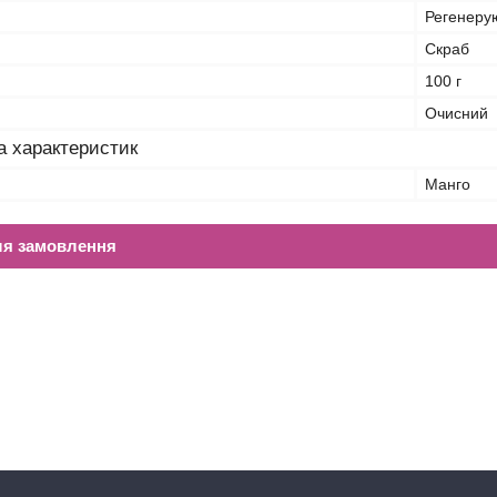
Регенеру
Скраб
100 г
Очисний
а характеристик
Манго
ля замовлення