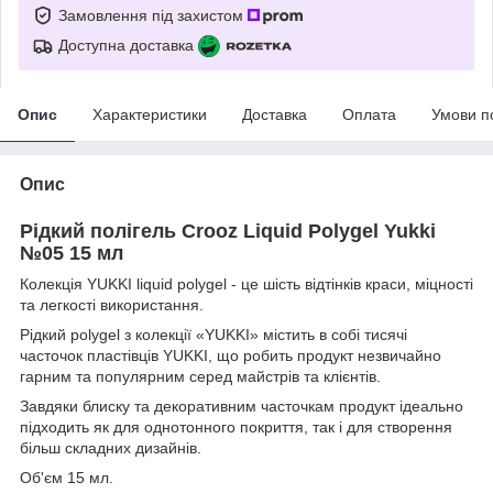
Замовлення під захистом
Доступна доставка
Опис
Характеристики
Доставка
Оплата
Умови п
Опис
Рідкий полігель Crooz Liquid Polygel Yukki
№05 15 мл
Колекція YUKKI liquid polygel - це шість відтінків краси, міцності
та легкості використання.
Рідкий polygel з колекції «YUKKI» містить в собі тисячі
часточок пластівців YUKKI, що робить продукт незвичайно
гарним та популярним серед майстрів та клієнтів.
Завдяки блиску та декоративним часточкам продукт ідеально
підходить як для однотонного покриття, так і для створення
більш складних дизайнів.
Об'єм 15 мл.