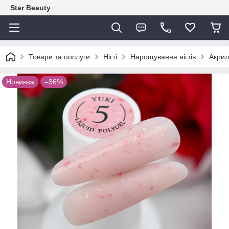
Star Beauty
Товари та послуги
Нігті
Нарощування нігтів
Акрил
Новинка
–36%