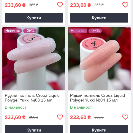
233,60
233,60
₴
₴
365 ₴
365 ₴
Купити
Купити
Новинка
–36%
Новинка
–36%
Рідкий полігель Crooz Liquid
Рідкий полігель Crooz Liquid
Polygel Yukki №03 15 мл
Polygel Yukki №04 15 мл
В наявності
В наявності
233,60
233,60
₴
₴
365 ₴
365 ₴
Купити
Купити