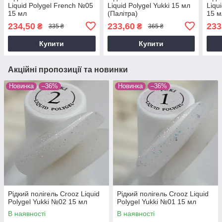
Liquid Polygel French №05
Liquid Polygel Yukki 15 мл
Liqu
15 мл
(Палітра)
15 м
234,50
233,60
233
₴
₴
335 ₴
365 ₴
Купити
Купити
Акційні пропозиції та новинки
Новинка
–36%
Новинка
–36%
Рідкий полігель Crooz Liquid
Рідкий полігель Crooz Liquid
Polygel Yukki №02 15 мл
Polygel Yukki №01 15 мл
В наявності
В наявності