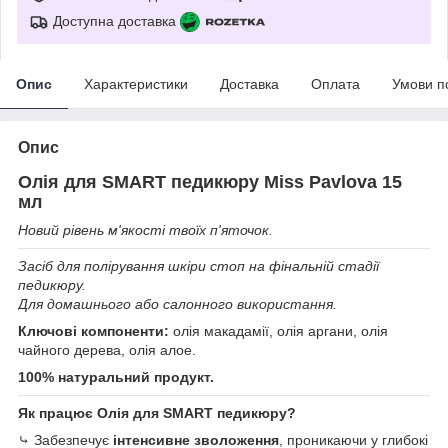
Доступна доставка
Опис
Характеристики
Доставка
Оплата
Умови п
Опис
Олія для SMART педикюру Miss Pavlova 15
мл
Новий рівень м'якості твоїх п'яточок.
Засіб для полірування шкіри стоп на фінальній стадії
педикюру.
Для домашнього або салонного використання.
Ключові компоненти:
олія макадамії, олія аргани, олія
чайного дерева, олія алое.
100% натуральний продукт.
Як працює Олія для SMART педикюру?
⤷ Забезпечує
інтенсивне зволоження
, проникаючи у глибокі