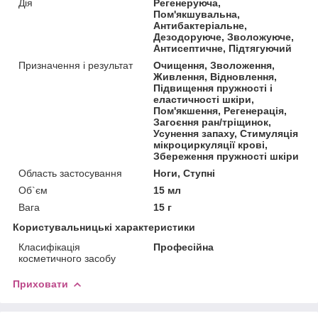
Дія
Регенеруюча,
Пом'якшувальна,
Антибактеріальне,
Дезодоруюче, Зволожуюче,
Антисептичне, Підтягуючий
Призначення і результат
Очищення, Зволоження,
Живлення, Відновлення,
Підвищення пружності і
еластичності шкіри,
Пом'якшення, Регенерація,
Загоєння ран/тріщинок,
Усунення запаху, Стимуляція
мікроциркуляції крові,
Збереження пружності шкіри
Область застосування
Ноги, Ступні
Об`єм
15 мл
Вага
15 г
Користувальницькі характеристики
Класифікація
Професійна
косметичного засобу
Приховати