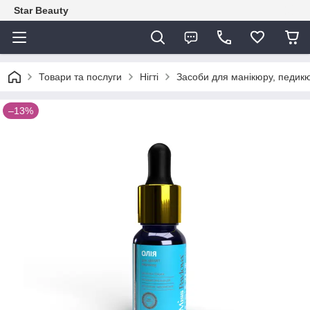
Star Beauty
Товари та послуги
Нігті
Засоби для манікюру, педикю
–13%