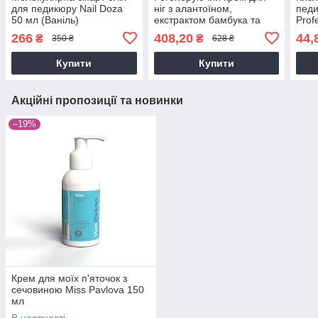
для педикюру Nail Doza
ніг з алантоїном,
педи
50 мл (Ваніль)
екстрактом бамбука та
Prof
олією ши Shelly 500 мл
266
408,20
44,
₴
₴
350 ₴
628 ₴
Купити
Купити
Акційні пропозиції та новинки
–19%
Крем для моїх п'яточок з
сечовиною Miss Pavlova 150
мл
В наявності