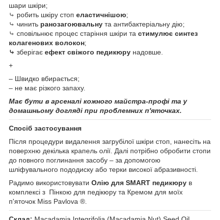
шари шкіри;
⤷ робить шкіру стоп
еластичнішою
;
⤷ чинить
ранозагоювальну
та антибактеріальну дію;
⤷ сповільнює процес старіння шкіри та
стимулює синтез
колагенових волокон
;
⤷
зберігає
ефект свіжого педикюру
надовше.
+
– Швидко вбирається;
– не має різкого запаху.
Має бути в арсеналі кожного майстра-профі та у
домашньому догляді при проблемних п'яточках.
Спосіб застосування
Після процедури видалення загрубілої шкіри стоп, нанесіть на
поверхню декілька крапель олії. Далі потрібно обробити стопи
до повного поглинання засобу – за допомогою
шліфувального пододиску або терки високої абразивності.
Радимо використовувати
Олію для SMART педикюру
в
комплексі з Пінкою для педікюру та Кремом для моїх
п'яточок Miss Pavlova ®.
Склад:
Macadamia Integrifolia (Macadamia Nut) Seed Oil,