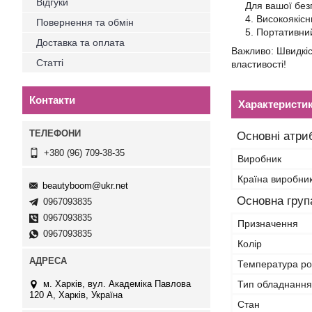
Відгуки
Для вашої безп
Високоякісн
Повернення та обмін
Портативний
Доставка та оплата
Важливо: Швидкіс
Статті
властивості!
Контакти
Характеристи
Основні атри
+380 (96) 709-38-35
Виробник
Країна виробни
beautyboom@ukr.net
Основна груп
0967093835
0967093835
Призначення
0967093835
Колір
Температура ро
м. Харків, вул. Академіка Павлова
Тип обладнання
120 А, Харків, Україна
Стан