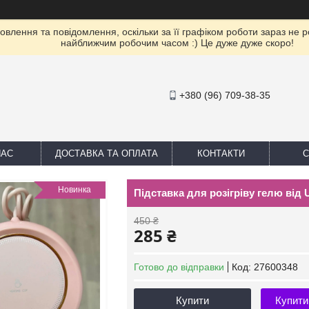
влення та повідомлення, оскільки за її графіком роботи зараз не 
найближчим робочим часом :) Це дуже дуже скоро!
+380 (96) 709-38-35
НАС
ДОСТАВКА ТА ОПЛАТА
КОНТАКТИ
С
Новинка
Підставка для розігріву гелю від
450 ₴
285 ₴
Готово до відправки
Код:
27600348
Купити
Купити