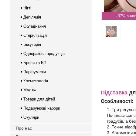
Нігті
–37%
Депіляція
Обладнання
Стерилізація
Біжутерія
Одноразова продукція
Брови та Вії
Парфумерія
Косметологія
Макіяж
Підставка
дл
Товари для дітей
Особливості:
Подарункові набори
Три регульо
Починається з
Окуляри
градусів, а б
Точне відо
Про нас
Автоматичне