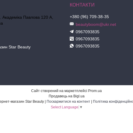
+380 (96) 709-38-35
л. Академіка Павлова 120 А,
на
beautyboom@ukr.net
0967093835
0967093835
0967093835
азин Star Beauty
Сайт створений на маркетплейсі
Prom.ua
Продавець на Bigl.ua
Інтернет-магазин Star Beauty |
Поскаржитися на контент
|
Політика конфіденційно
Select Language
▼