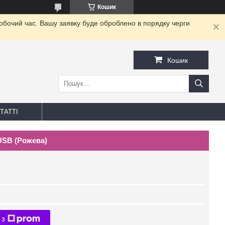
Кошик
робочий час. Вашу заявку буде оброблено в порядку черги
Кошик
ТАТТІ
 USB (Рожева)
 з