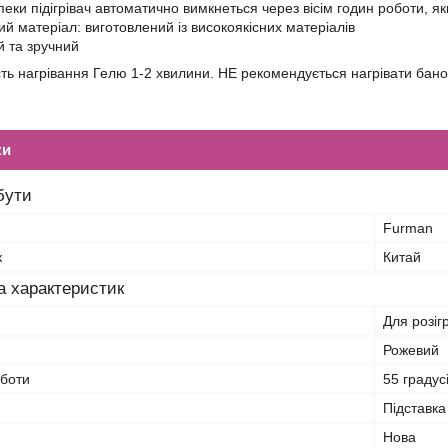
еки підігрівач автоматично вимкнеться через вісім годин роботи, як
ий матеріал: виготовлений із високоякісних матеріалів
 та зручний
ть нагрівання Гелю 1-2 хвилини. НЕ рекомендується нагрівати баноч
ки
бути
Furman
к
Китай
а характеристик
Для розіг
Рожевий
боти
55 градус
Підставка
Нова