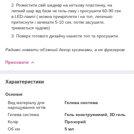
Розмістити свій шедевр на нігтьову пластинку, на
липкий шар від бази чи гель-лаку і просушити 60-90 сек
в LED-лампі ( можна прикріпляти і на топ, легенько
притиснути і зачекати 5-10 сек, потім засушити,
тримається чудово)
Поверх готового дизайну нанести топ та просушити.
Радимо знімати обʼємний декор кусачками, а не фрезером
Приховати
Характеристики
Основні
Вид матеріалу для
Гелева система
нарощування нігтів
Гелева система
Гель конструюючий, 3D гель
Колір
Прозорий
Об`єм
5 мл