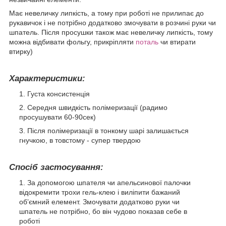
Має невеличку липкість, а тому при роботі не прилипає до
рукавичок і не потрібно додатково змочувати в розчині руки чи
шпатель. Після просушки також має невеличку липкість, тому
можна відбивати фольгу, прикріпляти
поталь
чи втирати
втирку)
Характеристики:
Густа консистенція
Середня швидкість полімеризації (радимо
просушувати 60-90сек)
Після полімеризації в тонкому шарі залишається
гнучкою, в товстому - супер твердою
Спосіб застосування:
За допомогою шпателя чи апельсинової палочки
відокремити трохи гель-клею і виліпити бажаний
обʼємний елемент. Змочувати додатково руки чи
шпатель не потрібно, бо він чудово показав себе в
роботі