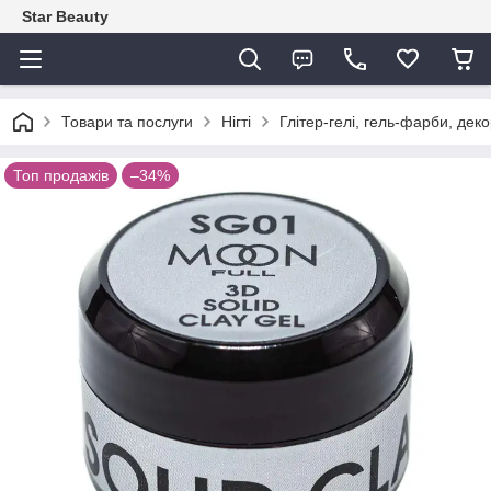
Star Beauty
Товари та послуги
Нігті
Глітер-гелі, гель-фарби, деко
Топ продажів
–34%