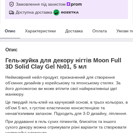
Замовлення під захистом
Доступна доставка
Опис
Характеристики
Доставка
Оплата
Умови п
Опис
Гель-жуйка для декору нігтів Moon Full
3D Solid Clay Gel №01, 5 мл
Неймовірний нейл-продукт, призначений для створення
обʼємних дизайнів у корейському та японському стилях. За
його допомогою ви може втілити свої найкреативніші ідеї
манікюру.
Це твердий гель-клей на каучуковій основі, в трьох кольорах, в
обʼємі 5 мл, з густою еластичною консистенцією та
ненавʼязливим запахом. Підходить для 3-D дизайну, ліплення.
При додаванні в гель сухих пігментів, блискіток та іншого
сухого декору можна отримувати різні варіанти та створювати
незвичайні елементи.