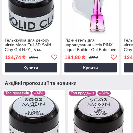
Гель-жуйка для декору
Рідкий гель для
Гель
нігтів Moon Full 3D Solid
нарощування нігтів PINX
нігт
Clay Gel №01, 5 мл
Liquid Builder Gel Bubulove
Clay
№01 8 мл
124,74
184,80
124
₴
₴
189 ₴
280 ₴
Купити
Купити
Акційні пропозиції та новинки
Топ продажів
–34%
Топ продажів
–34%