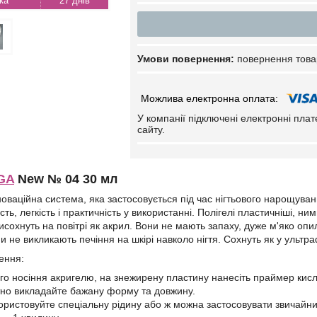
27 днів
повернення това
У компанії підключені електронні пла
сайту.
GA
New № 04 30 мл
новаційна система, яка застосовується під час нігтьового нарощув
ість, легкість і практичність у використанні. Полігелі пластичніші,
сохнуть на повітрі як акрил. Вони не мають запаху, дуже м'яко опи
и не викликають печіння на шкірі навколо нігтя. Сохнуть як у ультр
сення:
го носіння акригелю, на знежирену пластину нанесіть праймер кис
тно викладайте бажану форму та довжину.
користовуйте спеціальну рідину або ж можна застосовувати звичайни