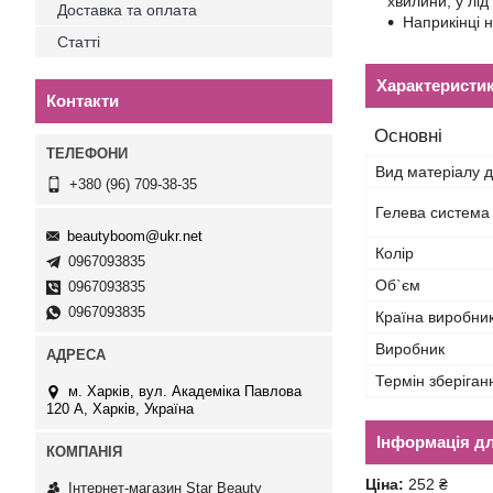
хвилини, у лід
Доставка та оплата
Наприкінці 
Статті
Характеристи
Контакти
Основні
Вид матеріалу д
+380 (96) 709-38-35
Гелева система
beautyboom@ukr.net
Колір
0967093835
Об`єм
0967093835
0967093835
Країна виробни
Виробник
Термін зберіган
м. Харків, вул. Академіка Павлова
120 А, Харків, Україна
Інформація д
Ціна:
252 ₴
Інтернет-магазин Star Beauty