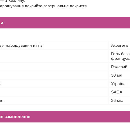
 — 1 хвилину.
нарощування покрийте завершальне покриття.
ки
ля нарощування нігтів
Акригель 
Гель базо
французь
Рожевий
30 мл
к
Україна
SAGA
ня
36 міс
ля замовлення