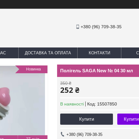
+380 (96) 709-38-35
НАС
ДОСТАВКА ТА ОПЛАТА
КОНТАКТИ
С
Новинка
Полігель SAGA New № 04 30 мл
350 ₴
252 ₴
В наявності
Код:
15507850
Купити
Купити
+380 (96) 709-38-35