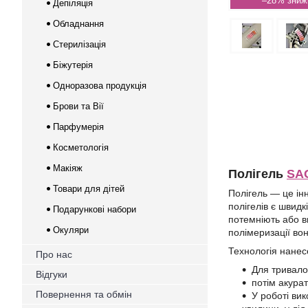
–28%
Депіляція
Обладнання
Стерилізація
Біжутерія
Одноразова продукція
Брови та Вії
Парфумерія
Косметологія
Макіяж
Полігель
SA
Товари для дітей
Полігель — це ін
полігелів є швидк
Подарункові набори
потемніють або ви
Окуляри
полімеризації вон
Технологія нане
Про нас
Для тривало
Відгуки
потім акура
Повернення та обмін
У роботі ви