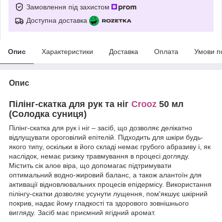
Замовлення під захистом
Доступна доставка
Опис
Характеристики
Доставка
Оплата
Умови п
Опис
Пілінг-скатка для рук та ніг
Crooz
50 мл
(Солодка суниця)
Пілінг-скатка для рук і ніг – засіб, що дозволяє делікатно
відлущувати ороговілий епітелій. Підходить для шкіри будь-
якого типу, оскільки в його складі немає грубого абразиву і, як
наслідок, немає ризику травмування в процесі догляду.
Містить сік алое віра, що допомагає підтримувати
оптимальний водно-жировий баланс, а також алантоїн для
активації відновлювальних процесів епідермісу. Використання
пілінгу-скатки дозволяє усунути лущення, пом'якшує шкірний
покрив, надає йому гладкості та здорового зовнішнього
вигляду. Засіб має приємний ягідний аромат.