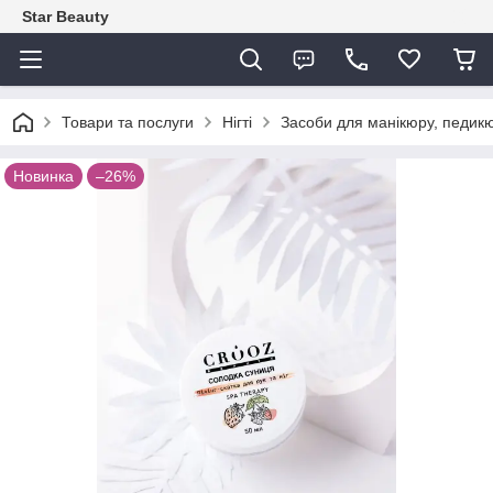
Star Beauty
Товари та послуги
Нігті
Засоби для манікюру, педикю
Новинка
–26%