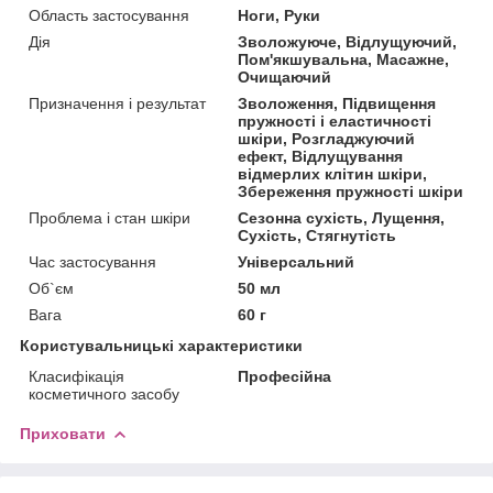
Область застосування
Ноги, Руки
Дія
Зволожуюче, Відлущуючий,
Пом'якшувальна, Масажне,
Очищаючий
Призначення і результат
Зволоження, Підвищення
пружності і еластичності
шкіри, Розгладжуючий
ефект, Відлущування
відмерлих клітин шкіри,
Збереження пружності шкіри
Проблема і стан шкіри
Сезонна сухість, Лущення,
Сухість, Стягнутість
Час застосування
Універсальний
Об`єм
50 мл
Вага
60 г
Користувальницькі характеристики
Класифікація
Професійна
косметичного засобу
Приховати