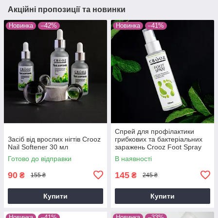
Акційні пропозиції та новинки
Новинка
–42%
Новинка
–41%
Спрей для профілактики
Засіб від врослих нігтів Crooz
грибкових та бактеріальних
Nail Softener 30 мл
заражень Crooz Foot Spray
100 мл
Готово до відправки
В наявності
90
145
₴
₴
155 ₴
245 ₴
Купити
Купити
Новинка
–41%
Новинка
–33%