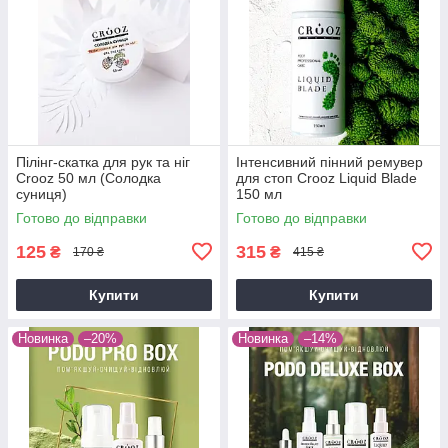
Пілінг-скатка для рук та ніг
Інтенсивний пінний ремувер
Crooz 50 мл (Солодка
для стоп Crooz Liquid Blade
суниця)
150 мл
Готово до відправки
Готово до відправки
125
315
₴
₴
170 ₴
415 ₴
Купити
Купити
Новинка
–20%
Новинка
–14%