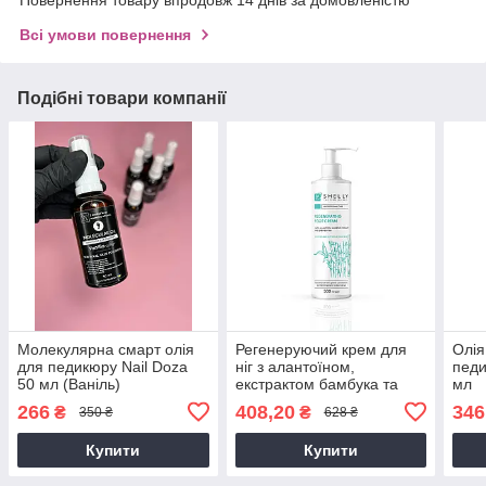
Повернення товару впродовж 14 днів за домовленістю
Всі умови повернення
Подібні товари компанії
Молекулярна смарт олія
Регенеруючий крем для
Олі
для педикюру Nail Doza
ніг з алантоїном,
педи
50 мл (Ваніль)
екстрактом бамбука та
мл
олією ши Shelly 500 мл
266
408,20
346
₴
₴
350 ₴
628 ₴
Купити
Купити