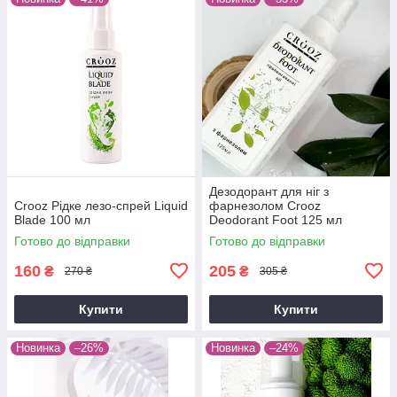
Дезодорант для ніг з
Crooz Рідке лезо-спрей Liquid
фарнезолом Crooz
Blade 100 мл
Deodorant Foot 125 мл
Готово до відправки
Готово до відправки
160
205
₴
₴
270 ₴
305 ₴
Купити
Купити
Новинка
–26%
Новинка
–24%