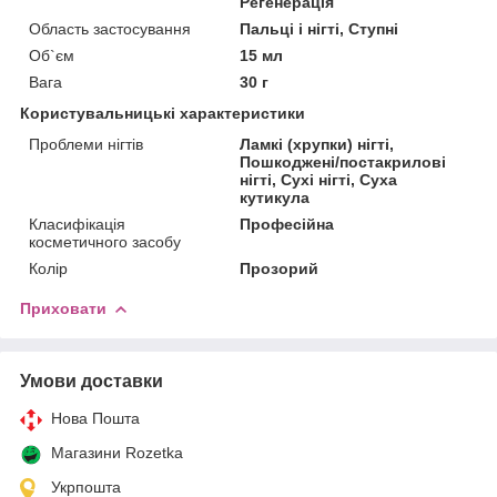
Регенерація
Область застосування
Пальці і нігті, Ступні
Об`єм
15 мл
Вага
30 г
Користувальницькі характеристики
Проблеми нігтів
Ламкі (хрупки) нігті,
Пошкоджені/постакрилові
нігті, Сухі нігті, Суха
кутикула
Класифікація
Професійна
косметичного засобу
Колір
Прозорий
Приховати
Умови доставки
Нова Пошта
Магазини Rozetka
Укрпошта