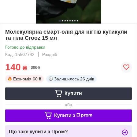
Молекулярна смарт-олія для нігтів кутикули
та тіла Crooz 15 мл
Готово до відправки
Код: 15507742
Роздріб
140
₴
200 ₴
Економія
60 ₴
Залишилось
26 днів
Купити
або
Купити з
Що таке купити з Пром?