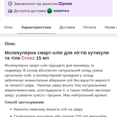
Замовлення під захистом
Доступна доставка
Опис
Характеристики
Доставка
Оплата
Умови 
Опис
Молекулярна смарт-олія для нігтів кутикули
та тіла
Crooz
15 мл
Молекулярна смарт-олія підходить для манікюру та
педикюру. В основі абсолютно натуральний склад суміші
органічних олій, а молекулярний провідник у складі
забезпечує моментальне вбирання олії без відчуття жирності
та липкості шкіри. Насичує шкіру всього тіла натуральними
мікроелементами, розгладжуючи її, а також глибоко зволожує
шкіру, усуваючи сухість і тріщини. Має нейтральний аромат.
Спосіб застосування:
Нанесіть невелику кількість олії на шкіру.
Силіконовою насадкою або диском 320 гріт виконайте