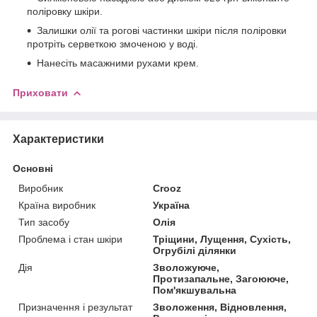
поліровку шкіри.
Залишки олії та рогові частинки шкіри після поліровки
протріть серветкою змоченою у воді.
Нанесіть масажними рухами крем.
Приховати
Характеристики
Основні
Виробник
Crooz
Країна виробник
Україна
Тип засобу
Олія
Проблема і стан шкіри
Тріщини, Лущення, Сухість,
Огрубілі ділянки
Дія
Зволожуюче,
Протизапальне, Загоююче,
Пом'якшувальна
Призначення і результат
Зволоження, Відновлення,