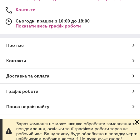
Контакти
Сьогодні працює з 10:00 до 18:00
Показати весь графік роботи
Про нас
Контакти
Доставка та оплата
Графік роботи
Повна версія сайту
Сайт створено на маркетплейсі
Prom.ua
Зараз компанія не може швидко обробляти замовлення та
повідомлення, оскільки за її графіком роботи зараз не
робочий час. Вашу заявку буде оброблено в порядку черги
Політика конфіденційності
найближчим робочим часом :) Це дуже дуже скоро!