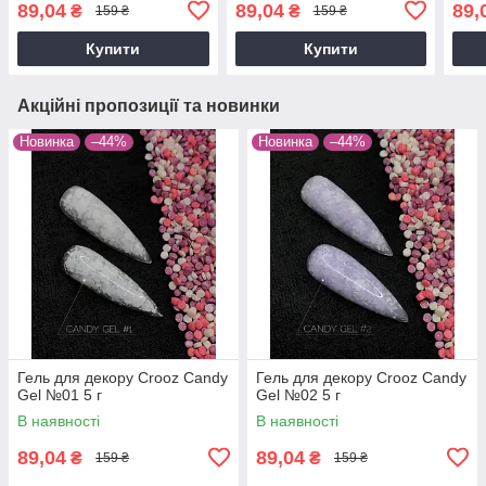
89,04
89,04
89,
₴
₴
159 ₴
159 ₴
Купити
Купити
Акційні пропозиції та новинки
Новинка
–44%
Новинка
–44%
Гель для декору Crooz Candy
Гель для декору Crooz Candy
Gel №01 5 г
Gel №02 5 г
В наявності
В наявності
89,04
89,04
₴
₴
159 ₴
159 ₴