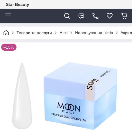
Star Beauty
Товари та послуги
Нігті
Нарощування нігтів
Акрил
–15%