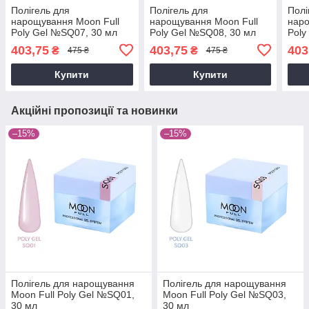
Полігель для
Полігель для
Полі
нарощування Moon Full
нарощування Moon Full
наро
Poly Gel №SQ07, 30 мл
Poly Gel №SQ08, 30 мл
Poly
403,75
403,75
403
₴
₴
475 ₴
475 ₴
Купити
Купити
Акційні пропозиції та новинки
–15%
–15%
Полігель для нарощування
Полігель для нарощування
Moon Full Poly Gel №SQ01,
Moon Full Poly Gel №SQ03,
30 мл
30 мл