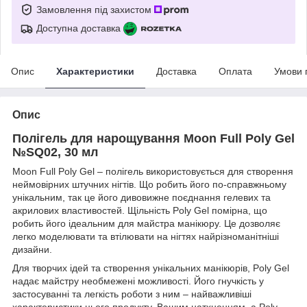
Замовлення під захистом
Доступна доставка
Опис
Характеристики
Доставка
Оплата
Умови 
Опис
Полігель для нарощування Moon Full Poly Gel
№SQ02, 30 мл
Moon Full Poly Gel – полігель використовується для створення
неймовірних штучних нігтів. Що робить його по-справжньому
унікальним, так це його дивовижне поєднання гелевих та
акрилових властивостей. Щільність Poly Gel помірна, що
робить його ідеальним для майстра манікюру. Це дозволяє
легко моделювати та втілювати на нігтях найрізноманітніші
дизайни.
Для творчих ідей та створення унікальних манікюрів, Poly Gel
надає майстру необмежені можливості. Його гнучкість у
застосуванні та легкість роботи з ним – найважливіші
характеристики цього продукту. Вашим натхненням, а Poly