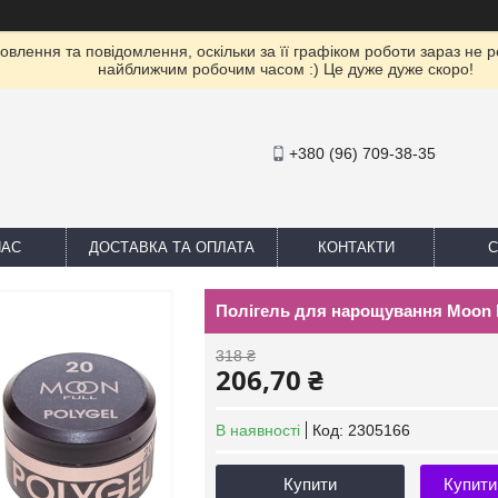
влення та повідомлення, оскільки за її графіком роботи зараз не 
найближчим робочим часом :) Це дуже дуже скоро!
+380 (96) 709-38-35
НАС
ДОСТАВКА ТА ОПЛАТА
КОНТАКТИ
С
Полігель для нарощування Moon Fu
318 ₴
206,70 ₴
В наявності
Код:
2305166
Купити
Купити