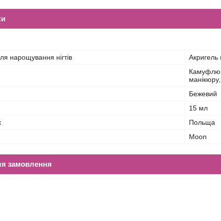
ки
ля нарощування нігтів
Акригель 
Камуфлюю
манікюру,
Бежевий
15 мл
к
Польща
Moon
ля замовлення