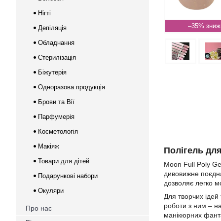
Нігті
–35%
Депіляція
Обладнання
Стерилізація
Біжутерія
Одноразова продукція
Брови та Вії
Парфумерія
Косметологія
Макіяж
Полігель для
Товари для дітей
Moon Full Poly G
дивовижне поєдна
Подарункові набори
дозволяє легко м
Окуляри
Для творчих ідей 
роботи з ним – н
Про нас
манікюрних фанта