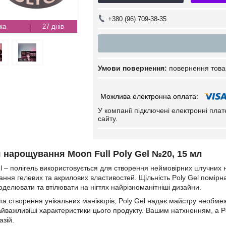
+380 (96) 709-38-35
27 днів
повернення това
У компанії підключені електронні пла
сайту.
 нарощування Moon Full Poly Gel №20, 15 мл
el – полігель використовується для створення неймовірних штучних н
ння гелевих та акрилових властивостей. Щільність Poly Gel помірн
оделювати та втілювати на нігтях найрізноманітніші дизайни.
та створення унікальних манікюрів, Poly Gel надає майстру необмеже
айважливіші характеристики цього продукту. Вашим натхненням, а P
зій.