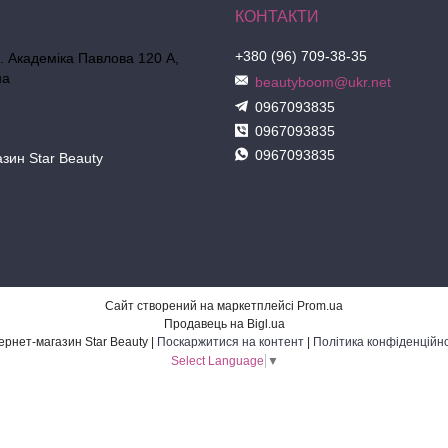
+380 (96) 709-38-35
л. Академіка Павлова 120 А,
на
beautyboom@ukr.net
0967093835
0967093835
0967093835
азин Star Beauty
Сайт створений на маркетплейсі
Prom.ua
Продавець на Bigl.ua
Інтернет-магазин Star Beauty |
Поскаржитися на контент
|
Політика конфіденційно
Select Language
▼