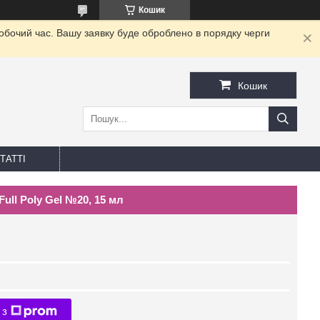
Кошик
робочий час. Вашу заявку буде оброблено в порядку черги
Кошик
ТАТТІ
ll Poly Gel №20, 15 мл
 з