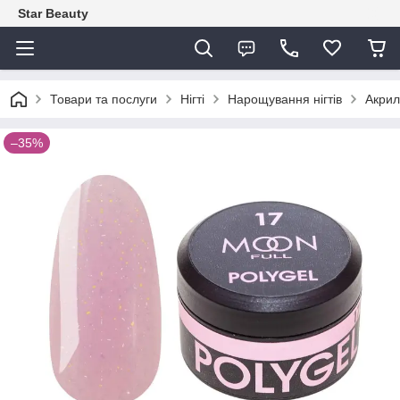
Star Beauty
Товари та послуги
Нігті
Нарощування нігтів
Акрил
–35%