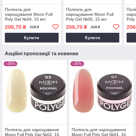
Полігель для
Полігель для
Полі
нарощування Moon Full
нарощування Moon Full
наро
Poly Gel №04, 15 мл
Poly Gel №06, 15 мл
Poly
206,70
206,70
206
₴
₴
318 ₴
318 ₴
Купити
Купити
Акційні пропозиції та новинки
–35%
–35%
Полігель для нарощування
Полігель для нарощування
Moon Full Poly Gel №02, 15
Moon Full Poly Gel №01, 15