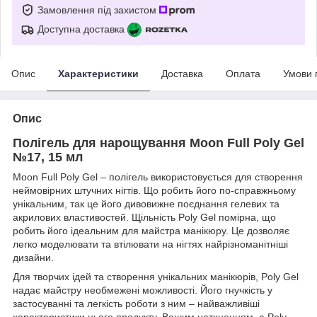
Замовлення під захистом
Доступна доставка
Опис
Характеристики
Доставка
Оплата
Умови 
Опис
Полігель для нарощування Moon Full Poly Gel
№17, 15 мл
Moon Full Poly Gel – полігель використовується для створення
неймовірних штучних нігтів. Що робить його по-справжньому
унікальним, так це його дивовижне поєднання гелевих та
акрилових властивостей. Щільність Poly Gel помірна, що
робить його ідеальним для майстра манікюру. Це дозволяє
легко моделювати та втілювати на нігтях найрізноманітніші
дизайни.
Для творчих ідей та створення унікальних манікюрів, Poly Gel
надає майстру необмежені можливості. Його гнучкість у
застосуванні та легкість роботи з ним – найважливіші
характеристики цього продукту. Вашим натхненням, а Poly