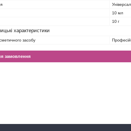
ня
Універса
10 мл
10 г
ицькі характеристики
сметичного засобу
Професій
ля замовлення