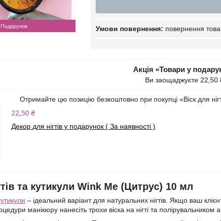
Подарунок
повернення това
Акція «Товари у подару
Ви заощаджуєте 22,50 
Отримайте цю позицію безкоштовно при покупці «Віск для нігт
22,50 ₴
Декор для нігтів у подарунок ( За наявності )
гтів та кутикули Wink Me (Цитрус) 10 мл
 кутикули
– ідеальний варіант для натуральних нігтів. Якщо ваш клієн
оцедури манікюру нанесіть трохи віска на нігті та полірувальником а