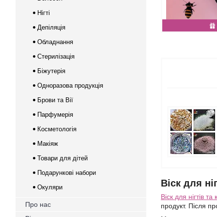
Нігті
Депіляція
Обладнання
Стерилізація
Біжутерія
Одноразова продукція
Брови та Вії
Парфумерія
Косметологія
Макіяж
Товари для дітей
Подарункові набори
Віск для ні
Окуляри
Віск для нігтів та
Про нас
продукт. Після пр