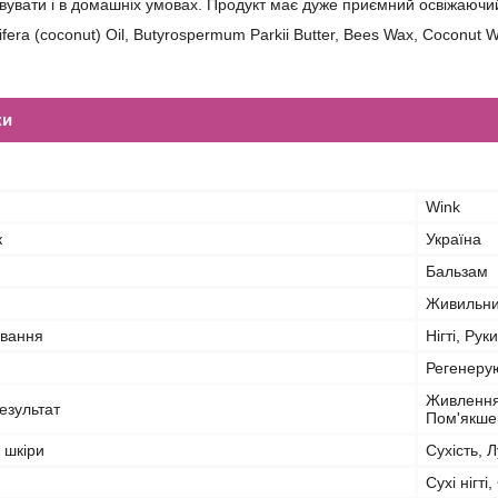
увати і в домашніх умовах. Продукт має дуже приємний освіжаючи
era (coconut) Oil, Butyrospermum Parkii Butter, Bees Wax, Coconut W
ки
Wink
к
Україна
Бальзам
Живильн
ування
Нігті, Рук
Регенеру
Живлення,
езультат
Пом'якше
 шкіри
Сухість, 
Сухі нігті