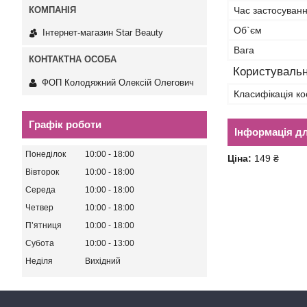
Час застосуван
Об`єм
Інтернет-магазин Star Beauty
Вага
Користувальн
ФОП Колодяжний Олексій Олегович
Класифікація ко
Графік роботи
Інформація д
Понеділок
10:00
18:00
Ціна:
149 ₴
Вівторок
10:00
18:00
Середа
10:00
18:00
Четвер
10:00
18:00
Пʼятниця
10:00
18:00
Субота
10:00
13:00
Неділя
Вихідний