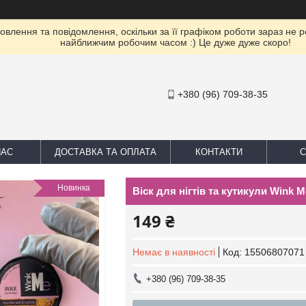
влення та повідомлення, оскільки за її графіком роботи зараз не 
найближчим робочим часом :) Це дуже дуже скоро!
+380 (96) 709-38-35
НАС
ДОСТАВКА ТА ОПЛАТА
КОНТАКТИ
С
Новинка
Віск для нігтів та кутикули Wink M
149 ₴
Немає в наявності
Код:
15506807071
+380 (96) 709-38-35