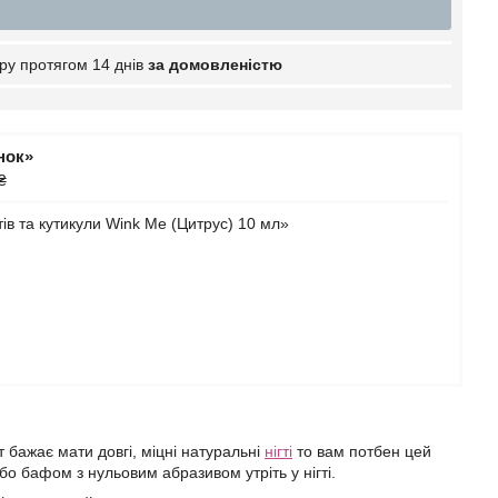
ру протягом 14 днів
за домовленістю
нок»
₴
ів та кутикули Wink Me (Цитрус) 10 мл»
т бажає мати довгі, міцні натуральні
нігті
то вам потбен цей
бо бафом з нульовим абразивом утріть у нігті.