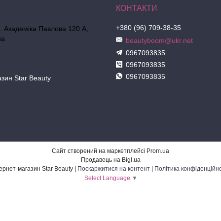
+380 (96) 709-38-35
л. Академіка Павлова 120 А,
на
beautyboom@ukr.net
0967093835
0967093835
0967093835
азин Star Beauty
Сайт створений на маркетплейсі
Prom.ua
Продавець на Bigl.ua
Інтернет-магазин Star Beauty |
Поскаржитися на контент
|
Політика конфіденційно
Select Language
▼