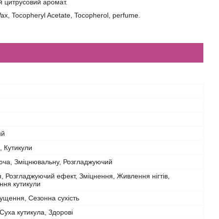
й цитрусовий аромат.
ax, Tocopheryl Acetate, Tocopherol, perfume.
ий
и, Кутикули
юча, Зміцнювальну, Розгладжуючий
 Розгладжуючий ефект, Зміцнення, Живлення нігтів,
ння кутикули
Лущення, Сезонна сухість
, Суха кутикула, Здорові