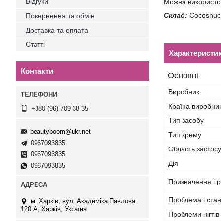
Відгуки
Можна використов
Склад:
Cocosnucif
Повернення та обмін
Доставка та оплата
Статті
Характеристи
Контакти
Основні
Виробник
Країна виробни
+380 (96) 709-38-35
Тип засобу
beautyboom@ukr.net
Тип крему
0967093835
Область застос
0967093835
Дія
0967093835
Призначення і р
Проблема і стан
м. Харків, вул. Академіка Павлова
120 А, Харків, Україна
Проблеми нігтів