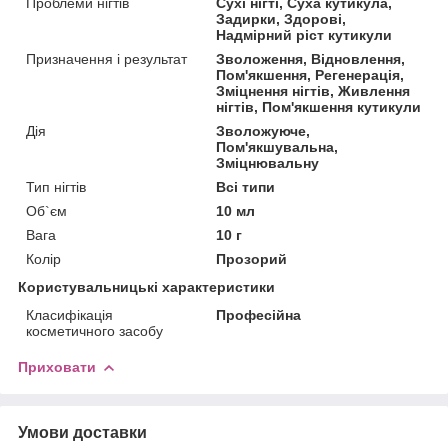
Проблеми нігтів
Сухі нігті, Суха кутикула,
Задирки, Здорові,
Надмірний ріст кутикули
Призначення і результат
Зволоження, Відновлення,
Пом'якшення, Регенерація,
Зміцнення нігтів, Живлення
нігтів, Пом'якшення кутикули
Дія
Зволожуюче,
Пом'якшувальна,
Зміцнювальну
Тип нігтів
Всі типи
Об`єм
10 мл
Вага
10 г
Колір
Прозорий
Користувальницькі характеристики
Класифікація
Професійна
косметичного засобу
Приховати
Умови доставки