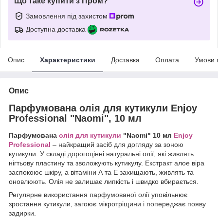
Що таке купити з Пром?
Замовлення під захистом
Доступна доставка
Опис
Характеристики
Доставка
Оплата
Умови 
Опис
Парфумована олія для кутикули Enjoy
Professional "Naomi", 10 мл
Парфумована
олія для кутикули
"Naomi" 10 мл
Enjoy
Professional
– найкращий засіб для догляду за зоною
кутикули. У складі дорогоцінні натуральні олії, які живлять
нігтьову пластину та зволожують кутикулу. Екстракт алое віра
заспокоює шкіру, а вітаміни А та Е захищають, живлять та
оновлюють. Олія не залишає липкість і швидко вбирається.
Регулярне використання парфумованої олії уповільнює
зростання кутикули, загоює мікротріщини і попереджає появу
задирки.