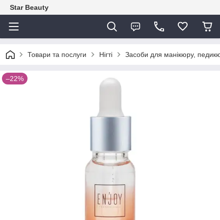
Star Beauty
Товари та послуги
Нігті
Засоби для манікюру, педикю
–22%