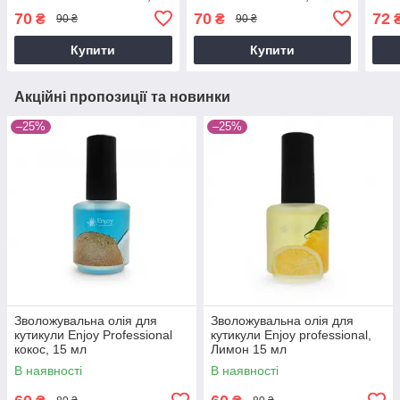
мл
(Aqu
70
70
72
₴
₴
90 ₴
90 ₴
Купити
Купити
Акційні пропозиції та новинки
–25%
–25%
Зволожувальна олія для
Зволожувальна олія для
кутикули Enjoy Professional
кутикули Enjoy professional,
кокос, 15 мл
Лимон 15 мл
В наявності
В наявності