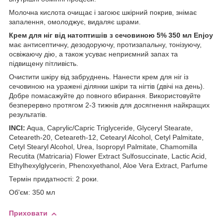
Молочна кислота очищає і загоює шкірний покрив, знімає
запалення, омолоджує, видаляє шрами.
Крем для ніг від натоптишів з сечовиною 5% 350 мл Enjoy
має антисептичну, дезодоруючу, протизапальну, тонізуючу,
освіжаючу дію, а також усуває неприємний запах та
підвищену пітливість.
Очистити шкіру від забруднень. Нанести крем для ніг із
сечовиною на уражені ділянки шкіри та нігтів (двічі на день).
Добре помасажуйте до повного вбирання. Використовуйте
безперервно протягом 2-3 тижнів для досягнення найкращих
результатів.
INCI:
Aqua, Caprylic/Capric Triglyceride, Glyceryl Stearate,
Ceteareth-20, Ceteareth-12, Cetearyl Alcohol, Cetyl Palmitate,
Cetyl Stearyl Alcohol, Urea, Isopropyl Palmitate, Chamomilla
Recutita (Matricaria) Flower Extract Sulfosuccinate, Lactic Acid,
Ethylhexylglycerin, Phenoxyethanol, Aloe Vera Extract, Parfume
Термін придатності: 2 роки.
Об'єм: 350 мл
Приховати