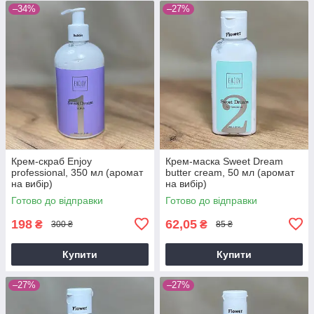
–34%
–27%
Крем-скраб Enjoy
Крем-маска Sweet Dream
professional, 350 мл (аромат
butter cream, 50 мл (аромат
на вибір)
на вибір)
Готово до відправки
Готово до відправки
198
62,05
₴
₴
300 ₴
85 ₴
Купити
Купити
–27%
–27%