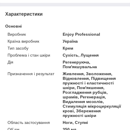
Характеристики
Основні
Виробник
Enjoy Professional
Країна виробник
Україна
Тип засобу
Крем
Проблема і стан шкіри
Сухість, Лущення
Дія
Регенеруюча,
Пом'якшувальна
Призначення і результат
Живлення, Зволоження,
Відновлення, Підвищення
пружності і еластичності
шкіри, Пом'якшення,
Розгладження рубців,
шрамів, Регенерація,
Видалення мозолів,
Стимуляція мікроциркуляції
крові, Збереження
пружності шкіри
Область застосування
Ноги, Ступні
Об`єм
350 мл