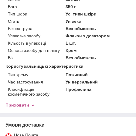
Вага
350 г
Тип шкіри
Усі типи шкіри
Стать
Унісекс
Вікова група
Без обмежень
Упаковка засобу
Флакон з дозатором
Кількість в упаковці
1 шт.
Основа засобу для пілінгу
Крем
Вік
Без обмежень
Користувальницькі характеристики
Тип крему
Поживний
Час застосування
Універсальний
Класифікація
Професійна
косметичного засобу
Приховати
Умови доставки
Нова Пошта