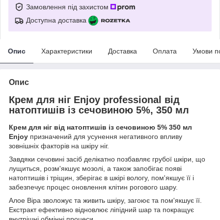
Замовлення під захистом
Доступна доставка
Опис
Характеристики
Доставка
Оплата
Умови п
Опис
Крем для ніг Enjoy professional від
натоптишів із сечовиною 5%, 350 мл
Крем для ніг від натоптишів із сечовиною 5% 350 мл
Enjoy
призначений для усунення негативного впливу
зовнішніх факторів на шкіру ніг.
Завдяки сечовині засіб делікатно позбавляє грубої шкіри, що
лущиться, розм'якшує мозолі, а також запобігає появі
натоптишів і тріщин, зберігає в шкірі вологу, пом'якшує її і
забезпечує процес оновлення клітин рогового шару.
Алое Віра зволожує та живить шкіру, загоює та пом'якшує її.
Екстракт ефективно відновлює ліпідний шар та покращує
внутрішні обмінні процеси.