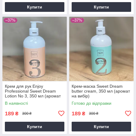
Купити
Купити
–37%
–37%
Крем для рук Enjoy
Крем-маска Sweet Dream
Professional Sweet Dream
butter cream, 350 мл (аромат
Lotion No 3, 350 мл (аромат
на вибір)
на вибір)
В наявності
Готово до відправки
189
189
₴
₴
300 ₴
300 ₴
Купити
Купити