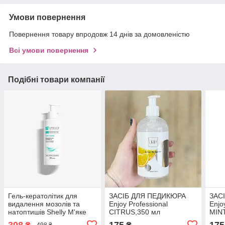
Умови повернення
Повернення товару впродовж 14 днів за домовленістю
Всі умови повернення
Подібні товари компанії
Гель-кератолітик для
ЗАСІБ ДЛЯ ПЕДИКЮРА
ЗАС
видалення мозолів та
Enjoy Professional
Enjo
натоптишів Shelly М'яке
CITRUS,350 мл
MINT
лезо 200 мл
398
175
175