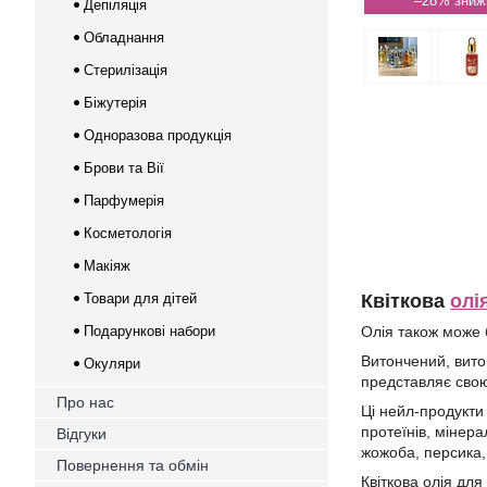
–28%
Депіляція
Обладнання
Стерилізація
Біжутерія
Одноразова продукція
Брови та Вії
Парфумерія
Косметологія
Макіяж
Товари для дітей
Квіткова
олі
Подарункові набори
Олія також може б
Витончений, вито
Окуляри
представляє свою 
Про нас
Ці нейл-продукти 
протеїнів, мінера
Відгуки
жожоба, персика,
Повернення та обмін
Квіткова олія дл