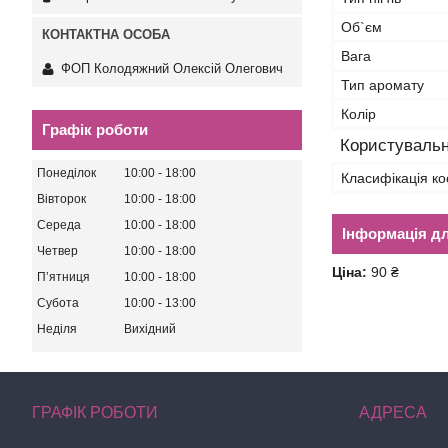
Об`єм
Вага
ФОП Колодяжний Олексій Олегович
Тип аромату
Колір
Графік роботи
Користувальн
Понеділок
10:00
18:00
Класифікація ко
Вівторок
10:00
18:00
Середа
10:00
18:00
Інформація д
Четвер
10:00
18:00
Ціна:
90 ₴
Пʼятниця
10:00
18:00
Субота
10:00
13:00
Неділя
Вихідний
ГРАФІК РОБОТИ