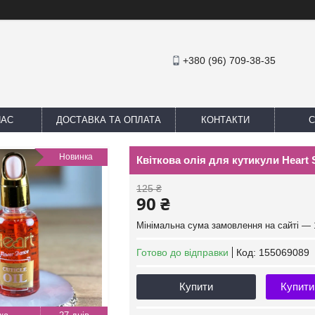
+380 (96) 709-38-35
НАС
ДОСТАВКА ТА ОПЛАТА
КОНТАКТИ
С
Новинка
Квіткова олія для кутикули Heart 
125 ₴
90 ₴
Мінімальна сума замовлення на сайті — 
Готово до відправки
Код:
155069089
Купити
Купити