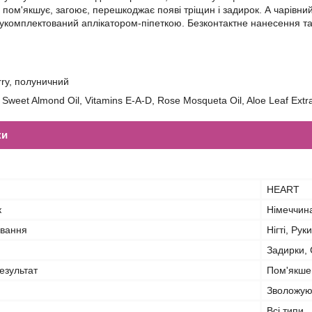
, пом'якшує, загоює, перешкоджає появі тріщин і задирок. А чарівн
 укомплектований аплікатором-піпеткою. Безконтактне нанесення та
rry, полуничний
, Sweet Almond Oil, Vitamins E-A-D, Rose Mosqueta Oil, Aloe Leaf Extra
ки
HEART
к
Німеччин
ування
Нігті, Рук
Задирки, 
езультат
Пом'якше
Зволожую
Всі типи