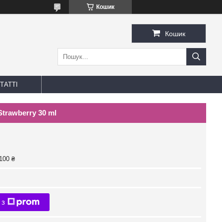
Кошик
Кошик
ТАТТІ
Strawberry 30 ml
100 ₴
 з