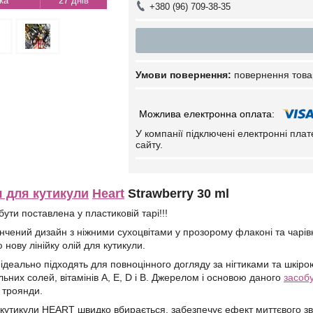
27 днів
+380 (96) 709-38-35
повернення това
У компанії підключені електронні пла
сайту.
я для кутикули
Heart
Strawberry 30 ml
ути поставлена у пластиковій тарі!!!
нчений дизайн з ніжними сухоцвітами у прозорому флаконі та чарів
нову лінійку олій для кутикули.
ідеально підходять для повноцінного догляду за нігтиками та шкірою
льних солей, вітамінів А, Е, D і В. Джерелом і основою даного
засоб
 троянди.
я кутикули HEART швидко вбирається, забезпечує ефект миттєвого зво