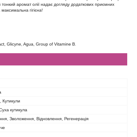
ий тонкий аромат олії надає догляду додаткових приємних
 максимальна гігієна!
ct, Glicyne, Agua, Group of Vitamine B.
а
и, Кутикули
Суха кутикула
ння, Зволоження, Відновлення, Регенерація
че