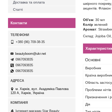
Доставка та оплата
шкірного покриву
акцентів. Флакон
Статті
Об'єм
: 30 мл
Контакти
Колір
зелений
Аромат
: Strawbe
Склад: Jojoba Oil
+380 (96) 709-38-35
Характеристи
beautyboom@ukr.net
0967093835
Основні
0967093835
Виробник
0967093835
Країна виробни
Область застос
м. Харків, вул. Академіка Павлова
Проблеми нігтів
120 А, Харків, Україна
Призначення і р
Дія
Інтернет-магазин Star Beauty
Тип нігтів