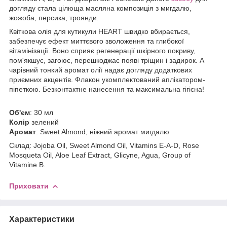
догляду стала цілюща масляна композиція з мигдалю,
жожоба, персика, троянди.
Квіткова олія для кутикули HEART швидко вбирається,
забезпечує ефект миттєвого зволоження та глибокої
вітамінізації. Воно сприяє регенерації шкірного покриву,
пом'якшує, загоює, перешкоджає появі тріщин і задирок. А
чарівний тонкий аромат олії надає догляду додаткових
приємних акцентів. Флакон укомплектований аплікатором-
піпеткою. Безконтактне нанесення та максимальна гігієна!
Об'єм
: 30 мл
Колір
зелений
Аромат
: Sweet Almond, ніжний аромат мигдалю
Склад: Jojoba Oil, Sweet Almond Oil, Vitamins E-A-D, Rose
Mosqueta Oil, Aloe Leaf Extract, Glicyne, Agua, Group of
Vitamine B.
Приховати
Характеристики