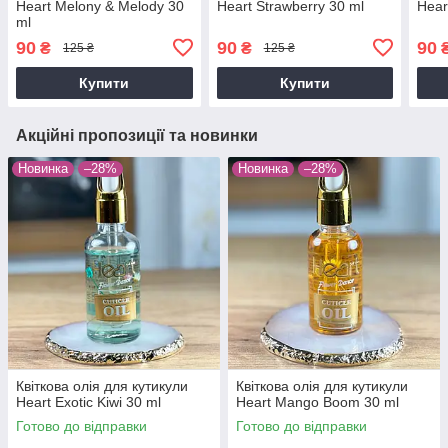
Heart Melony & Melody 30
Heart Strawberry 30 ml
Hear
ml
90
90
90
₴
₴
125 ₴
125 ₴
Купити
Купити
Акційні пропозиції та новинки
Новинка
–28%
Новинка
–28%
Квіткова олія для кутикули
Квіткова олія для кутикули
Heart Exotic Kiwi 30 ml
Heart Mango Boom 30 ml
Готово до відправки
Готово до відправки