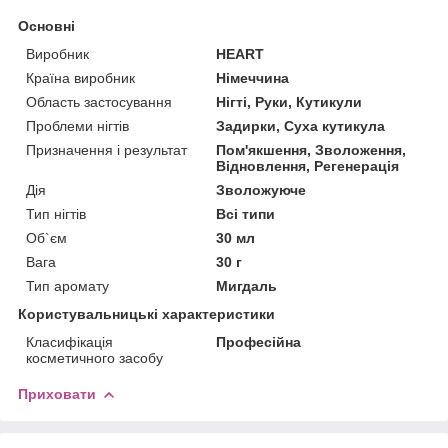
Основні
Виробник
HEART
Країна виробник
Німеччина
Область застосування
Нігті, Руки, Кутикули
Проблеми нігтів
Задирки, Суха кутикула
Призначення і результат
Пом'якшення, Зволоження,
Відновлення, Регенерація
Дія
Зволожуюче
Тип нігтів
Всі типи
Об`єм
30 мл
Вага
30 г
Тип аромату
Мигдаль
Користувальницькі характеристики
Класифікація
Професійна
косметичного засобу
Приховати