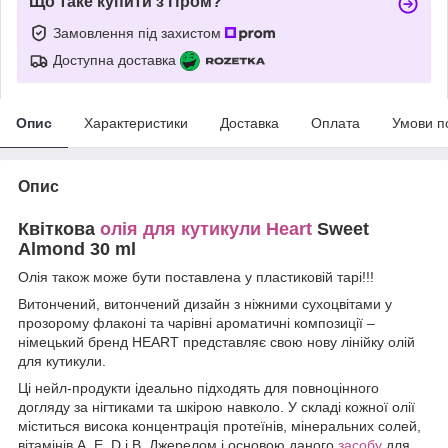
Що таке купити з Пром?
Замовлення під захистом
Доступна доставка
Опис
Характеристики
Доставка
Оплата
Умови п
Опис
Квіткова
олія для кутикули
Heart
Sweet
Almond 30 ml
Олія також може бути поставлена у пластиковій тарі!!!
Витончений, витончений дизайн з ніжними сухоцвітами у
прозорому флаконі та чарівні ароматичні композиції –
німецький бренд HEART представляє свою нову лінійку олій
для кутикули.
Ці нейл-продукти ідеально підходять для повноцінного
догляду за нігтиками та шкірою навколо. У складі кожної олії
міститься висока концентрація протеїнів, мінеральних солей,
вітамінів А, Е, D і В. Джерелом і основою даного
засобу
для