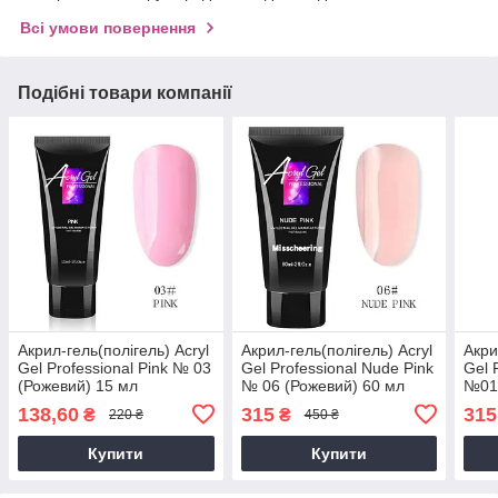
Всі умови повернення
Подібні товари компанії
Акрил-гель(полігель) Acryl
Акрил-гель(полігель) Acryl
Акри
Gel Professional Pink № 03
Gel Professional Nude Pink
Gel 
(Рожевий) 15 мл
№ 06 (Рожевий) 60 мл
№01 
138,60
315
315
₴
₴
220 ₴
450 ₴
Купити
Купити