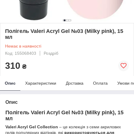
Полігель Valeri Acryl Gel №03 (Milky pink), 15
мл
Немає в наявності
Код: 155068403
Роздріб
310
₴
Опис
Характеристики
Доставка
Оплата
Умови п
Опис
Полігель Valeri Acryl Gel №03 (Milky pink), 15
мл
Valeri Acryl Gel Collection
– це колекція з семи акрилових
гелів популярних відтінків, які
використовуються для