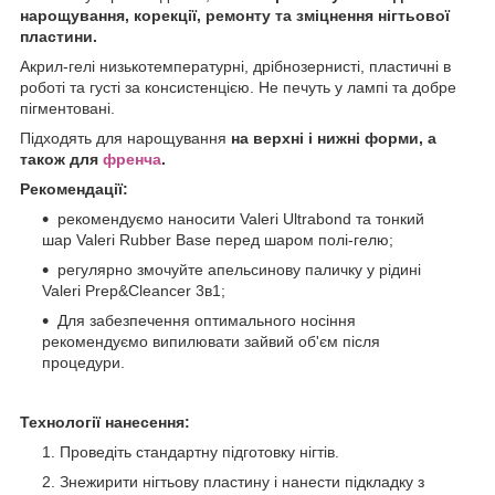
нарощування, корекції, ремонту та зміцнення нігтьової
пластини.
Акрил-гелі низькотемпературні, дрібнозернисті, пластичні в
роботі та густі за консистенцією. Не печуть у лампі та добре
пігментовані.
Підходять для нарощування
на верхні і нижні форми, а
також для
френча
.
Рекомендації:
рекомендуємо наносити Valeri Ultrabond та тонкий
шар Valeri Rubber Base перед шаром полі-гелю;
регулярно змочуйте апельсинову паличку у рідині
Valeri Prep&Cleancer 3в1;
Для забезпечення оптимального носіння
рекомендуємо випилювати зайвий об'єм після
процедури.
Технології нанесення:
Проведіть стандартну підготовку нігтів.
Знежирити нігтьову пластину і нанести підкладку з