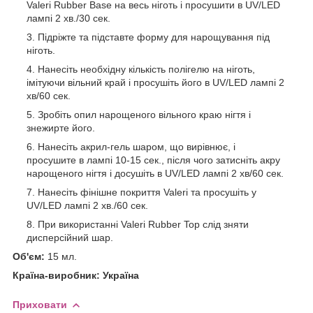
Valeri Rubber Base на весь ніготь і просушити в UV/LED
лампі 2 хв./30 сек.
Підріжте та підставте форму для нарощування під
ніготь.
Нанесіть необхідну кількість полігелю на ніготь,
імітуючи вільний край і просушіть його в UV/LED лампі 2
хв/60 сек.
Зробіть опил нарощеного вільного краю нігтя і
знежирте його.
Нанесіть акрил-гель шаром, що вирівнює, і
просушите в лампі 10-15 сек., після чого затисніть акру
нарощеного нігтя і досушіть в UV/LED лампі 2 хв/60 сек.
Нанесіть фінішне покриття Valeri та просушіть у
UV/LED лампі 2 хв./60 сек.
При використанні Valeri Rubber Top слід зняти
дисперсійний шар.
Об'єм:
15 мл.
Країна-виробник: Україна
Приховати