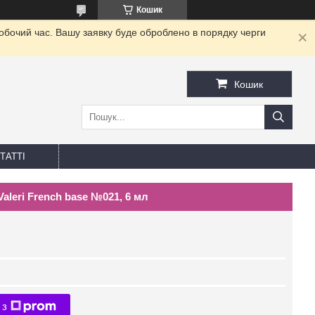
Кошик
робочий час. Вашу заявку буде оброблено в порядку черги
Кошик
ТАТТІ
leri French base №021, 6 мл
 з