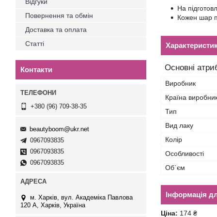
Відгуки
На підготов
Повернення та обмін
Кожен шар п
Доставка та оплата
Статті
Характеристи
Основні атри
Контакти
Виробник
Країна виробни
+380 (96) 709-38-35
Тип
Вид лаку
beautyboom@ukr.net
Колір
0967093835
0967093835
Особливості
0967093835
Об`єм
Інформація д
м. Харків, вул. Академіка Павлова
120 А, Харків, Україна
Ціна:
174 ₴