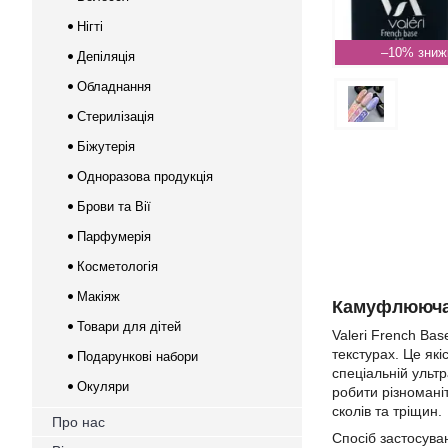
Нігті
–10%
Депіляція
Обладнання
Стерилізація
Біжутерія
Одноразова продукція
Брови та Вії
Парфумерія
Косметологія
Макіяж
Камуфлююча б
Товари для дітей
Valeri French Ba
текстурах. Це які
Подарункові набори
спеціальній ульт
Окуляри
робити різномані
сколів та тріщин.
Про нас
Спосіб застосува