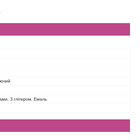
.
ючий
ками, З глітером, Емаль