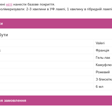
лені
нігті
нанести базове покриття.
олімеризувати: 2-3 хвилини в УФ лампі, 1 хвилину в гібридній лампі
ки
бути
Valeri
к
Франція
Гель-лак
Камуфлю
Рожевий
З блискіт
6 мл
ля замовлення