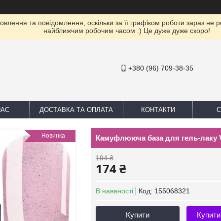
влення та повідомлення, оскільки за її графіком роботи зараз не 
найближчим робочим часом :) Це дуже дуже скоро!
+380 (96) 709-38-35
НАС
ДОСТАВКА ТА ОПЛАТА
КОНТАКТИ
С
Новинка
Камуфлююча база для гель-лаку Va
194 ₴
174 ₴
В наявності
Код:
155068321
Купити
Купити