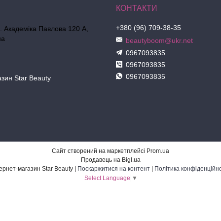
+380 (96) 709-38-35
л. Академіка Павлова 120 А,
на
beautyboom@ukr.net
0967093835
0967093835
0967093835
азин Star Beauty
Сайт створений на маркетплейсі
Prom.ua
Продавець на Bigl.ua
Інтернет-магазин Star Beauty |
Поскаржитися на контент
|
Політика конфіденційно
Select Language
▼