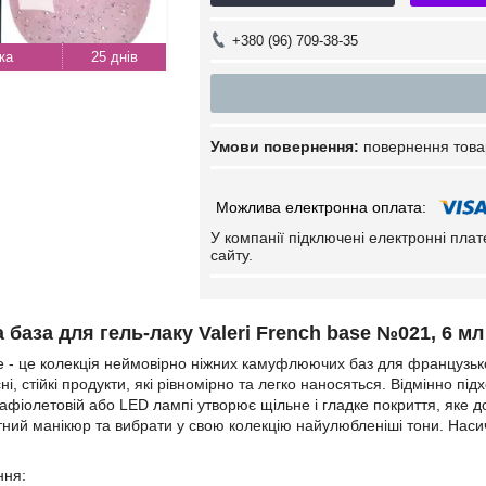
+380 (96) 709-38-35
25 днів
повернення това
У компанії підключені електронні пла
сайту.
аза для гель-лаку Valeri French base №021, 6 мл
se - це колекція неймовірно ніжних камуфлюючих баз для французьког
сні, стійкі продукти, які рівномірно та легко наносяться. Відмінно пі
рафіолетовій або LED лампі утворює щільне і гладке покриття, яке д
тний манікюр та вибрати у свою колекцію найулюбленіші тони. Насич
ння: