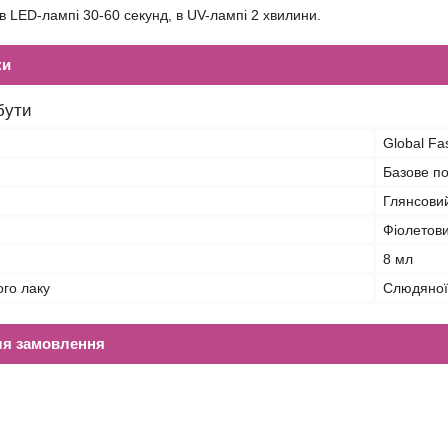
в LED-лампі 30-60 секунд, в UV-лампі 2 хвилини.
ки
бути
Global Fa
Базове по
Глянсови
Фіолетов
8 мл
ого лаку
Слюдяної
ля замовлення