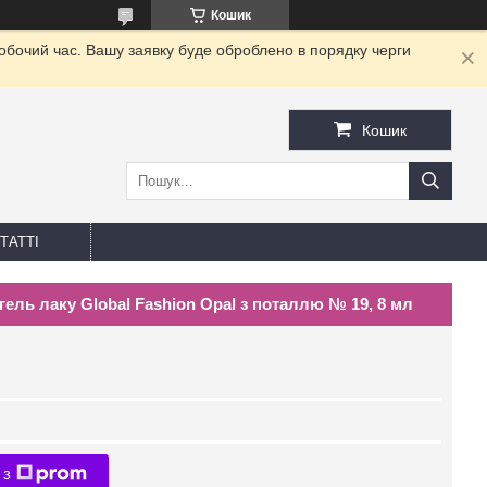
Кошик
робочий час. Вашу заявку буде оброблено в порядку черги
Кошик
ТАТТІ
ль лаку Global Fashion Opal з поталлю № 19, 8 мл
 з