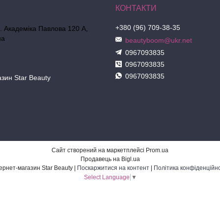
+380 (96) 709-38-35
л. Академіка Павлова 120 А,
на
beautyboom@ukr.net
0967093835
0967093835
0967093835
азин Star Beauty
Сайт створений на маркетплейсі
Prom.ua
Продавець на Bigl.ua
Інтернет-магазин Star Beauty |
Поскаржитися на контент
|
Політика конфіденційно
Select Language
▼