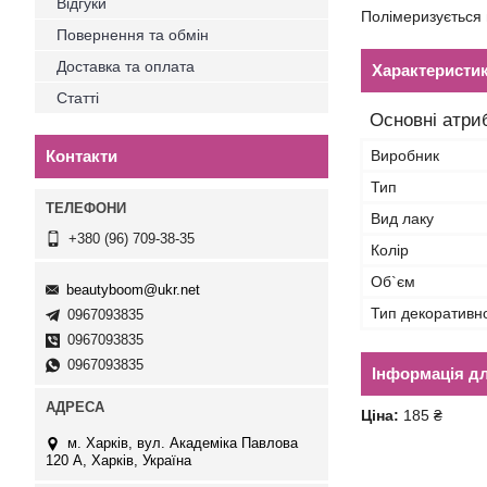
Відгуки
Полімеризується 
Повернення та обмін
Доставка та оплата
Характеристи
Статті
Основні атри
Контакти
Виробник
Тип
Вид лаку
+380 (96) 709-38-35
Колір
Об`єм
beautyboom@ukr.net
Тип декоративн
0967093835
0967093835
0967093835
Інформація д
Ціна:
185 ₴
м. Харків, вул. Академіка Павлова
120 А, Харків, Україна