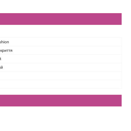
shion
криття
й
ий