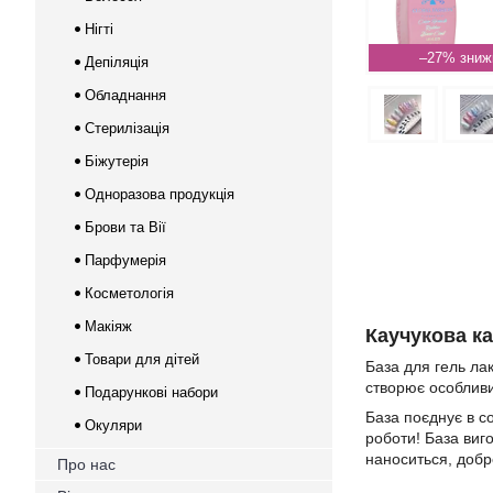
Нігті
–27%
Депіляція
Обладнання
Стерилізація
Біжутерія
Одноразова продукція
Брови та Вії
Парфумерія
Косметологія
Макіяж
Каучукова к
Товари для дітей
База для гель лак
створює особливи
Подарункові набори
База поєднує в со
Окуляри
роботи! База виг
наноситься, добре
Про нас