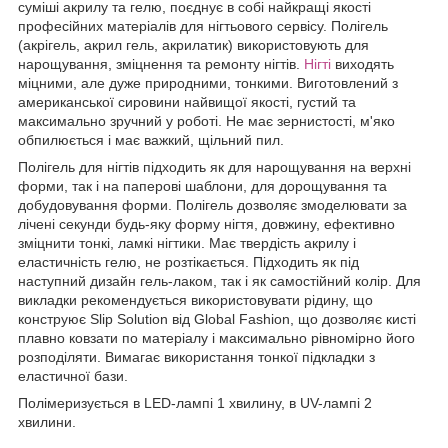
суміші акрилу та гелю, поєднує в собі найкращі якості
професійних матеріалів для нігтьового сервісу. Полігель
(акрігель, акрил гель, акрилатик) використовують для
нарощування, зміцнення та ремонту нігтів.
Нігті
виходять
міцними, але дуже природними, тонкими. Виготовлений з
американської сировини найвищої якості, густий та
максимально зручний у роботі. Не має зернистості, м'яко
обпилюється і має важкий, щільний пил.
Полігель для нігтів підходить як для нарощування на верхні
форми, так і на паперові шаблони, для дорощування та
добудовування форми. Полігель дозволяє змоделювати за
лічені секунди будь-яку форму нігтя, довжину, ефективно
зміцнити тонкі, ламкі нігтики. Має твердість акрилу і
еластичність гелю, не розтікається. Підходить як під
наступний дизайн гель-лаком, так і як самостійний колір. Для
викладки рекомендується використовувати рідину, що
конструює Slip Solution від Global Fashion, що дозволяє кисті
плавно ковзати по матеріалу і максимально рівномірно його
розподіляти. Вимагає використання тонкої підкладки з
еластичної бази.
Полімеризується в LED-лампі 1 хвилину, в UV-лампі 2
хвилини.