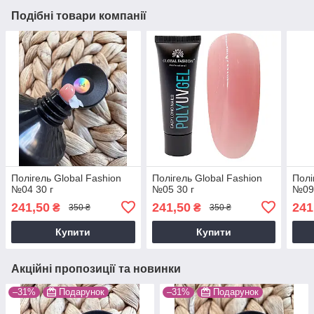
Подібні товари компанії
Полігель Global Fashion
Полігель Global Fashion
Полі
№04 30 г
№05 30 г
№09 
241,50
241,50
241
₴
₴
350 ₴
350 ₴
Купити
Купити
Акційні пропозиції та новинки
–31%
Подарунок
–31%
Подарунок