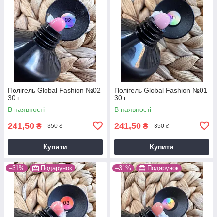
Полігель Global Fashion №02
Полігель Global Fashion №01
30 г
30 г
В наявності
В наявності
241,50
241,50
₴
₴
350 ₴
350 ₴
Купити
Купити
–31%
Подарунок
–31%
Подарунок