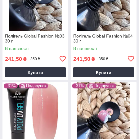
Полігель Global Fashion №03
Полігель Global Fashion №04
30 г
30 г
В наявності
В наявності
241,50
241,50
₴
₴
350 ₴
350 ₴
Купити
Купити
–31%
Подарунок
–31%
Подарунок