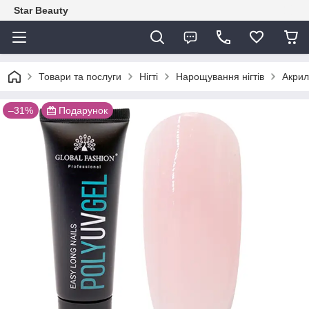
Star Beauty
Товари та послуги
Нігті
Нарощування нігтів
Акрил
–31%
Подарунок