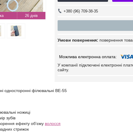
+380 (96) 709-38-35
26 днів
повернення това
У компанії підключені електронні пла
сайту.
ні односторонні філювальні BE-55
лювальні ножиці
ір зубів
ворення ефекту об'єму
волосся
ладних стрижок