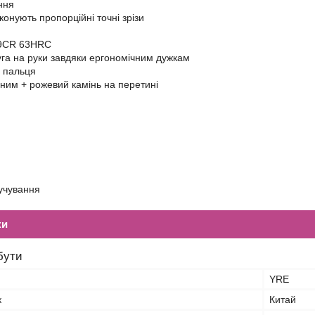
ння
конують пропорційні точні зрізи
- 9CR 63HRC
га на руки завдяки ергономічним дужкам
я пальця
рним + рожевий камінь на перетині
учування
ки
бути
YRE
к
Китай