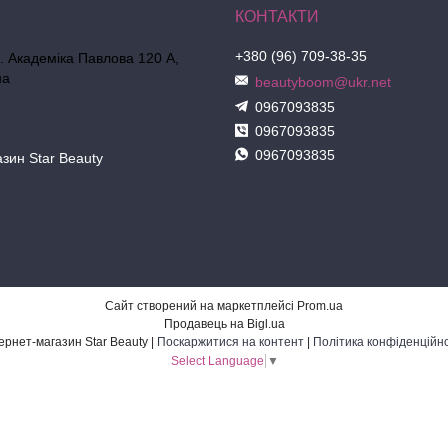
+380 (96) 709-38-35
л. Академіка Павлова 120 А,
на
beautyboom@ukr.net
0967093835
0967093835
0967093835
азин Star Beauty
Сайт створений на маркетплейсі
Prom.ua
Продавець на Bigl.ua
Інтернет-магазин Star Beauty |
Поскаржитися на контент
|
Політика конфіденційно
Select Language
▼