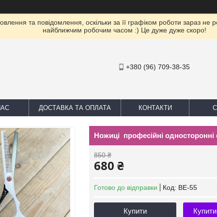
влення та повідомлення, оскільки за її графіком роботи зараз не 
найближчим робочим часом :) Це дуже дуже скоро!
+380 (96) 709-38-35
НАС
ДОСТАВКА ТА ОПЛАТА
КОНТАКТИ
С
Ножиці професійні односторонні
850 ₴
680 ₴
Готово до відправки
Код:
BE-55
Купити
Купити