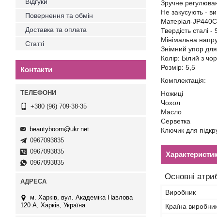
Відгуки
Зручне регулюва
Не закусують - ви
Повернення та обмін
Матеріал-JP440С
Доставка та оплата
Твердість сталі 
Мінімальна напру
Статті
Знімний упор дл
Колір: Білий з чо
Розмір: 5,5
Контакти
Комплектація:
Ножиці
Чохол
+380 (96) 709-38-35
Масло
Серветка
beautyboom@ukr.net
Ключик для підкр
0967093835
0967093835
Характеристи
0967093835
Основні атри
Виробник
м. Харків, вул. Академіка Павлова
120 А, Харків, Україна
Країна виробни