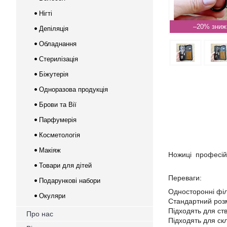
Нігті
–20%
Депіляція
Обладнання
Стерилізація
Біжутерія
Одноразова продукція
Брови та Вії
Парфумерія
Косметологія
Макіяж
Ножиці професій
Товари для дітей
Переваги:
Подарункові набори
Односторонні фі
Окуляри
Стандартний розм
Підходять для ст
Про нас
Підходять для ск