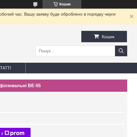
Кошик
робочий час. Вашу заявку буде оброблено в порядку черги
Кошик
ТАТТІ
 філювальні BE-55
 з