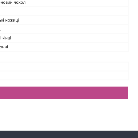
еновий чохол
кі ножиці
а
 кінці
онні