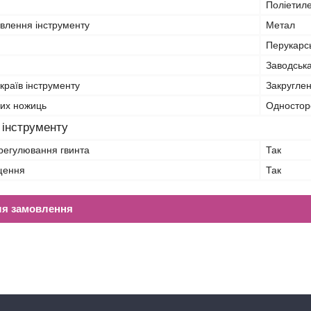
Поліетил
овлення інструменту
Метал
Перукарсь
Заводськ
країв інструменту
Закруглені
них ножиць
Одностор
 інструменту
 регулювання гвинта
Так
щення
Так
ля замовлення