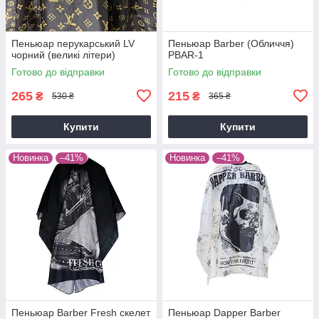
Пеньюар перукарський LV
Пеньюар Barber (Обличчя)
чорний (великі літери)
PBAR-1
Готово до відправки
Готово до відправки
265
215
₴
₴
530 ₴
365 ₴
Купити
Купити
Новинка
–41%
Новинка
–41%
Пеньюар Barber Fresh скелет
Пеньюар Dapper Barber