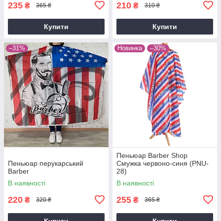
235
210
₴
₴
365 ₴
310 ₴
Купити
Купити
–31%
Новинка
–30%
Пеньюар Barber Shop
Пеньюар перукарський
Смужка червоно-синя (PNU-
Barber
28)
В наявності
В наявності
220
255
₴
₴
320 ₴
365 ₴
Купити
Купити