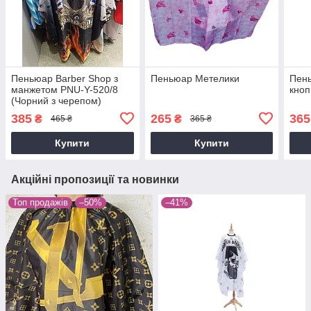
Пеньюар Barber Shop з
Пеньюар Метелики
Пень
манжетом PNU-Y-520/8
кноп
(Чорний з черепом)
385
265
365
₴
₴
465 ₴
365 ₴
Купити
Купити
Акційні пропозиції та новинки
Топ продажів
–50%
–41%