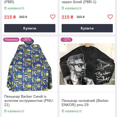
(PBR)
череп білий (PBR-1)
В наявності
В наявності
215
215
₴
₴
365 ₴
365 ₴
Купити
Купити
Новинка
–36%
–32%
Пеньюар Barber Синій із
золотим інструментом (PNU-
Пеньюар чоловічий (Barber
21)
ENKOR) pnu-29
В наявності
В наявності